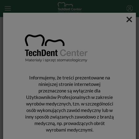
×
Start
MATERIAŁY STOMATOLOGICZNE
KOFERDAM
Klamry do koferdamu Fiesta bez skrzydełek / zestaw 9 szt. (bez
podstawki)
Informujemy, że treści prezentowane na
niniejszej stronie internetowej
przeznaczone są wyłącznie dla
Użytkowników Profesjonalnych w zakresie
wyrobów medycznych, tzn. w szczególności
osób wykonujących zawód medyczny lub w
inny sposób związanych zawodowo z branżą
medyczną, np. prowadzących obrót
wyrobami medycznymi.
KLAMRY DO KOFERDAMU FIESTA