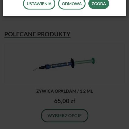
USTAWIENIA
ODMOWA
ZGODA
POLECANE PRODUKTY
ŻYWICA OPALDAM / 1,2 ML
65,00 zł
WYBIERZ OPCJE