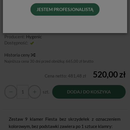
BEZ SKRZYDEŁEK / ZESTAW 9 SZT.
JESTEM PROFESJONALISTĄ
(BEZ PODSTAWKI)
Producent:
Hygenic
Dostępność:
Jest
Historia ceny
Najniższa cena 30 dni przed obniżką:
665,00 zł brutto
520,00 zł
Cena netto:
481,48 zł
szt.
DODAJ DO KOSZYKA
Zestaw 9 klamer Fiesta bez skrzydełek z oznaczeniem
kolorowym, bez podstawki zawiera po 1 sztuce klamry: