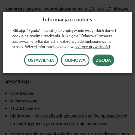
Kompresy gazowe wyprodukowane są z 13- lub 17-nitkowej
100% bawełny bielonej bezchlorowo –
Informacja o cookies
w czterech rozmiarach, złożone z 8 lub 12 warstw z brzegami
Klikając “Zgoda” akceptujesz zapisywanie wszystkich danych
podwiniętymi lub podwiniętymi typu ES –
cookie na twoim urządzeniu. Kliknięcie “Odmowa” oznacza
dzięki temu eliminowane jest ryzyko wysuwania się luźnych
zapisywanie tylko danych niezbędnych do funkcjonowania
nitek. Kompresy gazowe z nacięciem
strony. Więcej informacji o cookie w
polityce prywatności
.
w kształcie litery „Y“ są produkowane z wykorzystaniem
USTAWIENIA
ODMOWA
ZGODA
technologii zapewniającej wzmocnienie krawędzi
przy nacięciu.
Specyfikacja:
13-nitkowe
8-warstwowe
100% bawełna
niejałowe
- po sterylizacji używane do celów operacyjnych i
ambulatoryjnych; pakowane w torebki papierowe
do stosowania po wyjałowieniu, zaleca się sterylizować parą