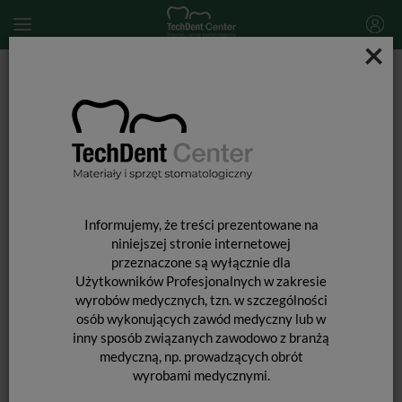
×
Start
MATERIAŁY JEDNORAZOWE
Lignina i kompresy
Kompresy sterylne 5cm x 5cm / 3 szt.
Informujemy, że treści prezentowane na
niniejszej stronie internetowej
przeznaczone są wyłącznie dla
Użytkowników Profesjonalnych w zakresie
wyrobów medycznych, tzn. w szczególności
osób wykonujących zawód medyczny lub w
inny sposób związanych zawodowo z branżą
medyczną, np. prowadzących obrót
wyrobami medycznymi.
KOMPRESY STERYLNE 5CM X 5CM /