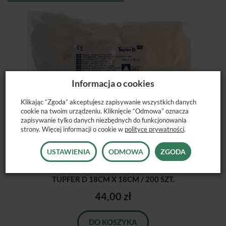
Informacja o cookies
Klikając “Zgoda” akceptujesz zapisywanie wszystkich danych
cookie na twoim urządzeniu. Kliknięcie “Odmowa” oznacza
zapisywanie tylko danych niezbędnych do funkcjonowania
strony. Więcej informacji o cookie w
polityce prywatności
.
USTAWIENIA
ODMOWA
ZGODA
TUPFER D 18CM X 18CM / 200 SZT.
44,00 zł
DO KOSZYKA