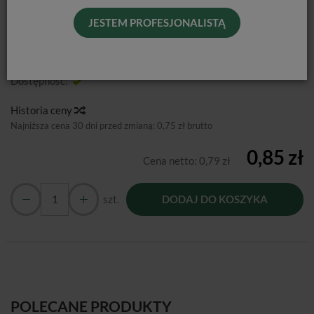
3 SZT.
JESTEM PROFESJONALISTĄ
Producent:
TZMO
Dostępność:
Jest
Historia ceny
Najniższa cena 30 dni przed zmianą:
0,75 zł brutto
0,85 zł
Cena netto:
0,79 zł
szt.
DODAJ DO KOSZYKA
POLECANE PRODUKTY