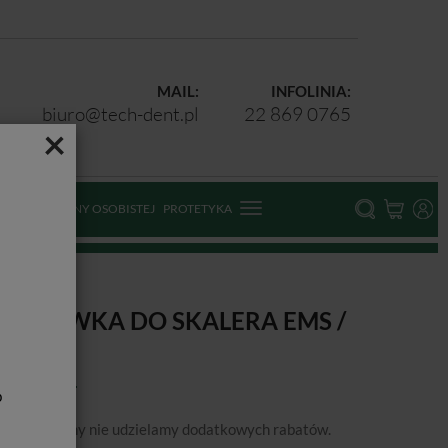
MAIL:
INFOLINIA:
biuro@tech-dent.pl
22 869 0765
×
ODKI OCHRONY OSOBISTEJ
PROTETYKA
OŃCÓWKA DO SKALERA EMS /
IP PS
b
podanej ceny nie udzielamy dodatkowych rabatów.