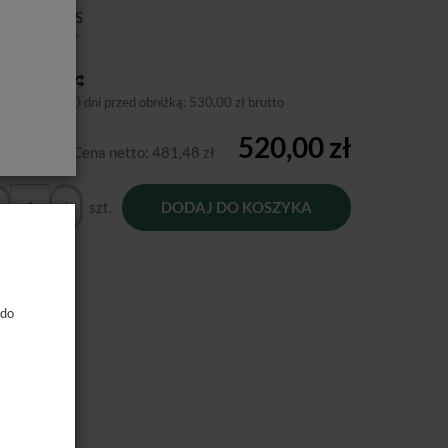
ducent:
EMS
tępność:
Jest
toria ceny
niższa cena 30 dni przed obniżką:
530,00 zł brutto
520,00 zł
Cena netto:
481,48 zł
szt.
DODAJ DO KOSZYKA
 do