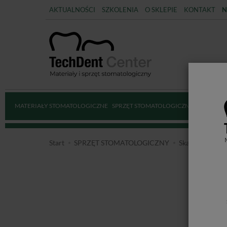
AKTUALNOŚCI
SZKOLENIA
O SKLEPIE
KONTAKT
N
MATERIAŁY STOMATOLOGICZNE
SPRZĘT STOMATOLOGICZNY
DEZYNFE
Start
SPRZĘT STOMATOLOGICZNY
Skalery i końcó