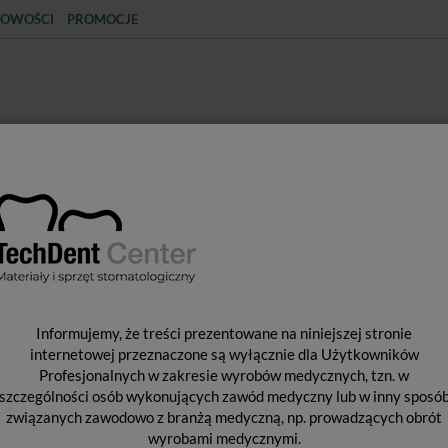
OWOŚCI
PROMOCJE
KCJA
STERYLIZACJA
MATERIAŁY JEDNORAZOWE
SPRZĘT PROTETYCZNY
ŚR
wki do skalingu
Końcówka do skalera EMS / Tip PS
K
Informujemy, że treści prezentowane na niniejszej stronie
T
internetowej przeznaczone są wyłącznie dla Użytkowników
Profesjonalnych w zakresie wyrobów medycznych, tzn. w
szczególności osób wykonujących zawód medyczny lub w inny sposó
związanych zawodowo z branżą medyczną, np. prowadzących obrót
Od 
wyrobami medycznymi.