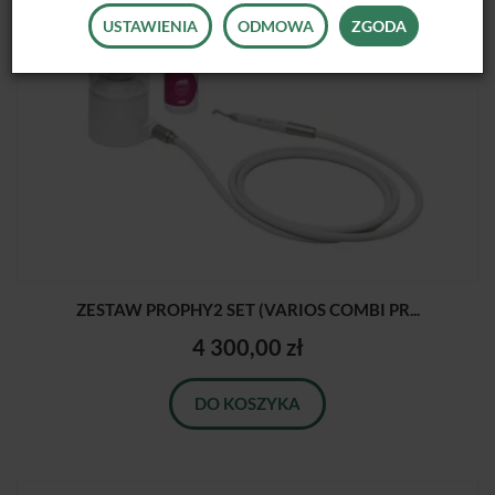
USTAWIENIA
ODMOWA
ZGODA
ZESTAW PROPHY2 SET (VARIOS COMBI PR...
4 300,00 zł
DO KOSZYKA