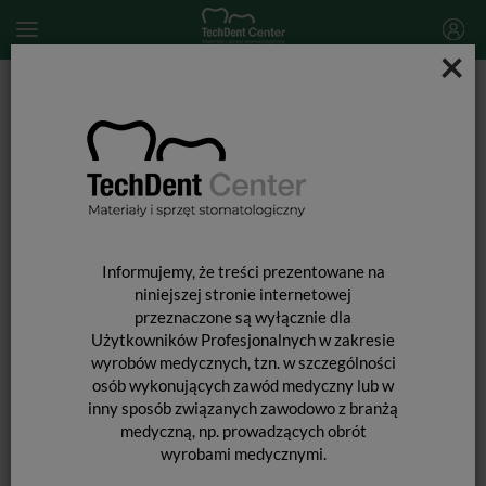
×
Start
SPRZĘT STOMATOLOGICZNY
Skalery i końcówki do skalingu
Końcówka do skalera Woodpecker (standard EMS) / G1-G6
Informujemy, że treści prezentowane na
niniejszej stronie internetowej
przeznaczone są wyłącznie dla
Użytkowników Profesjonalnych w zakresie
wyrobów medycznych, tzn. w szczególności
osób wykonujących zawód medyczny lub w
inny sposób związanych zawodowo z branżą
medyczną, np. prowadzących obrót
wyrobami medycznymi.