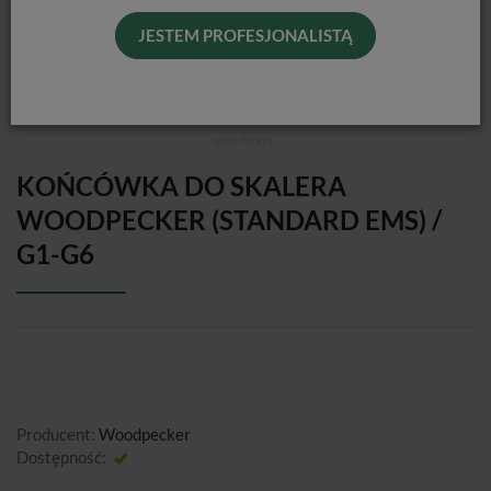
JESTEM PROFESJONALISTĄ
KOŃCÓWKA DO SKALERA
WOODPECKER (STANDARD EMS) /
G1-G6
Producent:
Woodpecker
Dostępność:
Jest