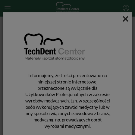
×
Start
SPRZĘT STOMATOLOGICZNY
Skalery i końcówki do skalingu
Końcówka do skalera Woodpecker (standard EMS) / G1T
Informujemy, że treści prezentowane na
niniejszej stronie internetowej
przeznaczone są wyłącznie dla
Użytkowników Profesjonalnych w zakresie
wyrobów medycznych, tzn. w szczególności
osób wykonujących zawód medyczny lub w
inny sposób związanych zawodowo z branżą
medyczną, np. prowadzących obrót
wyrobami medycznymi.