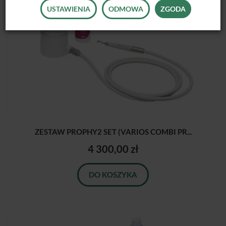
USTAWIENIA
ODMOWA
ZGODA
ZESTAW PROPHY2 SET (VARIOS COMBI PR...
4 300,00 zł
DO KOSZYKA