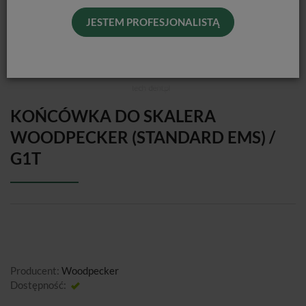
JESTEM PROFESJONALISTĄ
KOŃCÓWKA DO SKALERA
WOODPECKER (STANDARD EMS) /
G1T
Producent:
Woodpecker
Dostępność:
Jest