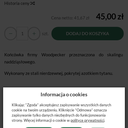
Historia ceny
45,00 zł
Cena netto:
41,67 zł
szt.
DODAJ DO KOSZYKA
Końcówka firmy Woodpecker przeznaczona do skalingu
naddziąsłowego.
Wykonany ze stali nierdzewnej, pokrytej azotkiem tytanu.
Informacja o cookies
Klikając “Zgoda” akceptujesz zapisywanie wszystkich danych
POLECANE PRODUKTY
cookie na twoim urządzeniu. Kliknięcie “Odmowa” oznacza
zapisywanie tylko danych niezbędnych do funkcjonowania
strony. Więcej informacji o cookie w
polityce prywatności
.