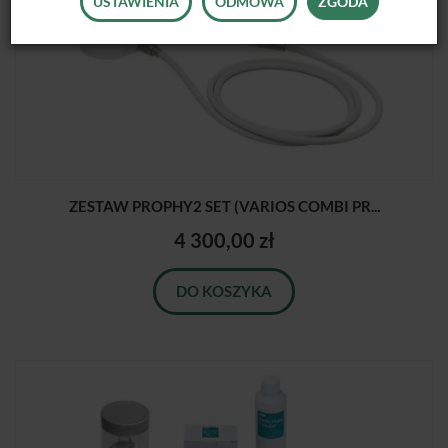
USTAWIENIA
ODMOWA
ZGODA
ZESTAW PROPHY2 SET (VARIOS COMBI PR...
4 300,00 zł
DO KOSZYKA