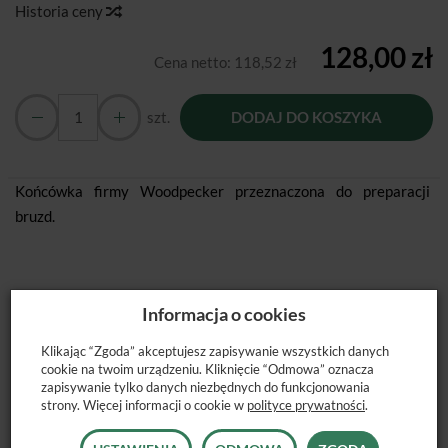
Historia ceny
128,00 zł
Cena netto:
118,52 zł
szt.
DODAJ DO KOSZYKA
Końcówka firmy Woodpecker przeznaczona do preparacji
bruzd.
Informacja o cookies
POLECANE PRODUKTY
Klikając “Zgoda” akceptujesz zapisywanie wszystkich danych
cookie na twoim urządzeniu. Kliknięcie “Odmowa” oznacza
zapisywanie tylko danych niezbędnych do funkcjonowania
strony. Więcej informacji o cookie w
polityce prywatności
.