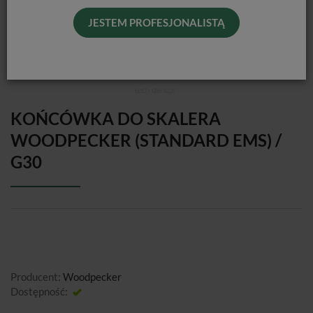
JESTEM PROFESJONALISTĄ
KOŃCÓWKA DO SKALERA
WOODPECKER (STANDARD EMS) /
G30
Producent:
Woodpecker
Dostępność:
Jest