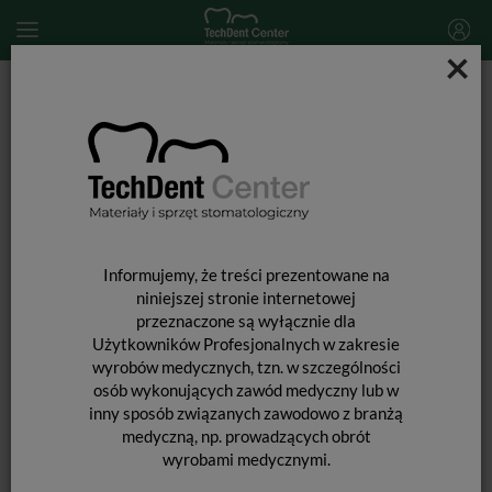
×
Start
SPRZĘT STOMATOLOGICZNY
Skalery i końcówki do skalingu
Końcówka do skalera Woodpecker (standard EMS) / G4T
Informujemy, że treści prezentowane na
niniejszej stronie internetowej
przeznaczone są wyłącznie dla
Użytkowników Profesjonalnych w zakresie
wyrobów medycznych, tzn. w szczególności
osób wykonujących zawód medyczny lub w
inny sposób związanych zawodowo z branżą
medyczną, np. prowadzących obrót
wyrobami medycznymi.