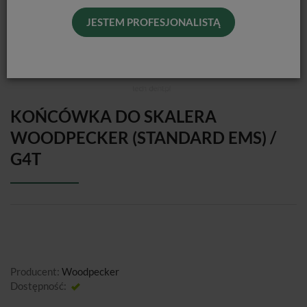
JESTEM PROFESJONALISTĄ
KOŃCÓWKA DO SKALERA
WOODPECKER (STANDARD EMS) /
G4T
Producent:
Woodpecker
Dostępność:
Jest