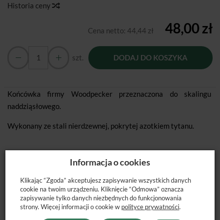
Historia ceny
48,00 zł
Cena netto:
44,44 zł
szt.
DODAJ DO KOSZYKA
Końcówka firmy Woodpecker przeznaczona do skalingu
naddziąsłowego.
Wykonany ze stali nierdzewnej, pokrytej azotkiem tytanu.
Informacja o cookies
Klikając “Zgoda” akceptujesz zapisywanie wszystkich danych
POLECANE PRODUKTY
cookie na twoim urządzeniu. Kliknięcie “Odmowa” oznacza
zapisywanie tylko danych niezbędnych do funkcjonowania
strony. Więcej informacji o cookie w
polityce prywatności
.