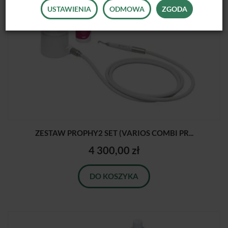
USTAWIENIA
ODMOWA
ZGODA
ZESTAW PROPHY2 SET (VARIOS COMBI PR...
4 300,00 zł
DO KOSZYKA