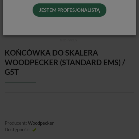
JESTEM PROFESJONALISTĄ
KOŃCÓWKA DO SKALERA
WOODPECKER (STANDARD EMS) /
G5T
Producent:
Woodpecker
Dostępność:
Jest