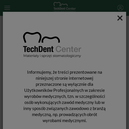
×
Start
SPRZĘT STOMATOLOGICZNY
Skalery i końcówki do skalingu
Końcówka do skalera Woodpecker (standard EMS) / G5T
Informujemy, że treści prezentowane na
niniejszej stronie internetowej
przeznaczone są wyłącznie dla
Użytkowników Profesjonalnych w zakresie
wyrobów medycznych, tzn. w szczególności
osób wykonujących zawód medyczny lub w
inny sposób związanych zawodowo z branżą
medyczną, np. prowadzących obrót
wyrobami medycznymi.