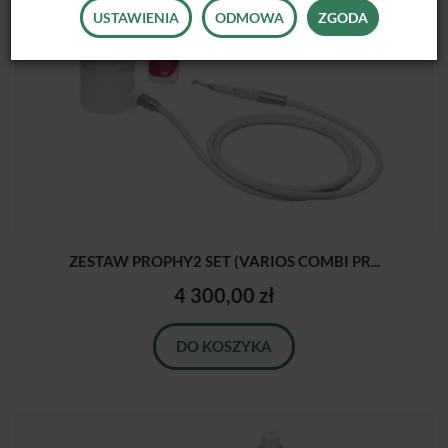
USTAWIENIA
ODMOWA
ZGODA
ZESTAW PROPHY2 SET (VARIOS COMBI PR...
4 300,00 zł
DO KOSZYKA