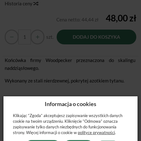
Historia ceny
48,00 zł
Cena netto:
44,44 zł
szt.
DODAJ DO KOSZYKA
Końcówka firmy Woodpecker przeznaczona do skalingu
naddziąsłowego.
Wykonany ze stali nierdzewnej, pokrytej azotkiem tytanu.
Informacja o cookies
Klikając “Zgoda” akceptujesz zapisywanie wszystkich danych
POLECANE PRODUKTY
cookie na twoim urządzeniu. Kliknięcie “Odmowa” oznacza
zapisywanie tylko danych niezbędnych do funkcjonowania
strony. Więcej informacji o cookie w
polityce prywatności
.