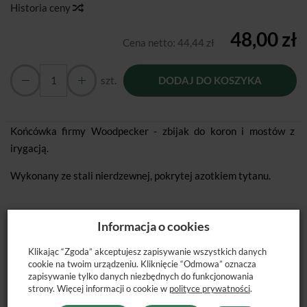
Historia ceny
48,00 zł
Cena netto:
44,44 zł
szt.
DODAJ DO KOSZYKA
Końcówka firmy Woodpecker - zbijak do koron i mostów z
irygacją.
Wykonany ze stali nierdzewnej, pokrytej azotkiem tytanu.
Informacja o cookies
Klikając “Zgoda” akceptujesz zapisywanie wszystkich danych
POLECANE PRODUKTY
cookie na twoim urządzeniu. Kliknięcie “Odmowa” oznacza
zapisywanie tylko danych niezbędnych do funkcjonowania
strony. Więcej informacji o cookie w
polityce prywatności
.