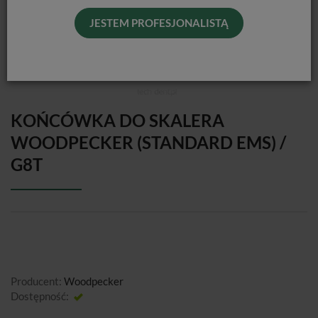
JESTEM PROFESJONALISTĄ
KOŃCÓWKA DO SKALERA
WOODPECKER (STANDARD EMS) /
G8T
Producent:
Woodpecker
Dostępność:
Jest