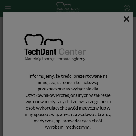
×
Start
SPRZĘT STOMATOLOGICZNY
Skalery i końcówki do skalingu
Końcówka do skalera Woodpecker (standard EMS) / G8T
Informujemy, że treści prezentowane na
niniejszej stronie internetowej
przeznaczone są wyłącznie dla
Użytkowników Profesjonalnych w zakresie
wyrobów medycznych, tzn. w szczególności
osób wykonujących zawód medyczny lub w
inny sposób związanych zawodowo z branżą
medyczną, np. prowadzących obrót
wyrobami medycznymi.