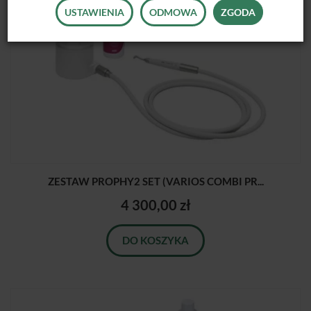
USTAWIENIA
ODMOWA
ZGODA
ZESTAW PROPHY2 SET (VARIOS COMBI PR...
4 300,00 zł
DO KOSZYKA