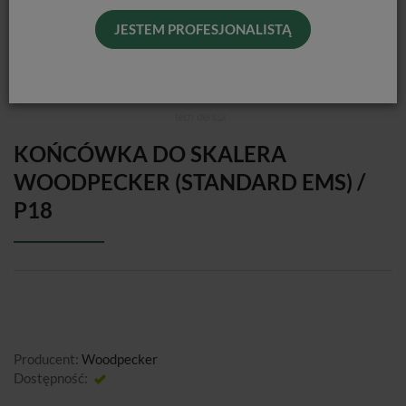
JESTEM PROFESJONALISTĄ
KOŃCÓWKA DO SKALERA
WOODPECKER (STANDARD EMS) /
P18
Producent:
Woodpecker
Dostępność:
Jest