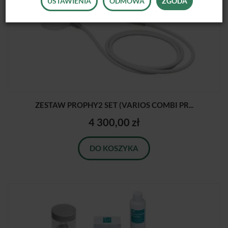
USTAWIENIA
ODMOWA
ZGODA
ZESTAW PROPHY2 SET (VARIOS COMBI PR...
4 300,00 zł
DO KOSZYKA