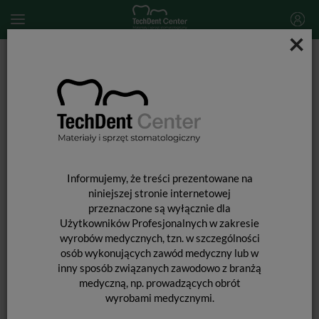
×
Start
SPRZĘT STOMATOLOGICZNY
Skalery i końcówki do skalingu
Końcówka do skalera Woodpecker (standard EMS) / P18
Informujemy, że treści prezentowane na
niniejszej stronie internetowej
przeznaczone są wyłącznie dla
Użytkowników Profesjonalnych w zakresie
wyrobów medycznych, tzn. w szczególności
osób wykonujących zawód medyczny lub w
inny sposób związanych zawodowo z branżą
medyczną, np. prowadzących obrót
wyrobami medycznymi.