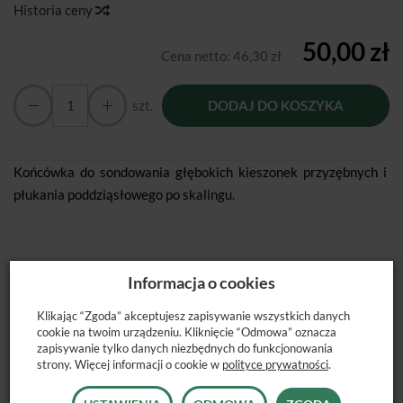
Historia ceny
50,00 zł
Cena netto:
46,30 zł
szt.
DODAJ DO KOSZYKA
Końcówka do sondowania głębokich kieszonek przyzębnych i
płukania poddziąsłowego po skalingu.
Informacja o cookies
POLECANE PRODUKTY
Klikając “Zgoda” akceptujesz zapisywanie wszystkich danych
cookie na twoim urządzeniu. Kliknięcie “Odmowa” oznacza
zapisywanie tylko danych niezbędnych do funkcjonowania
strony. Więcej informacji o cookie w
polityce prywatności
.