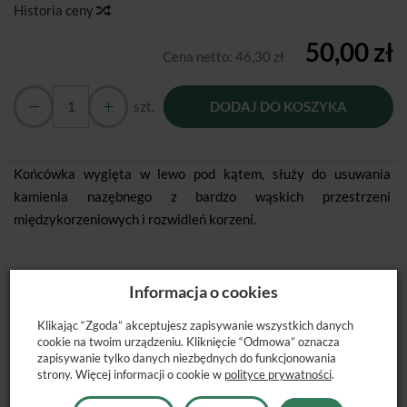
Historia ceny
50,00 zł
Cena netto:
46,30 zł
szt.
DODAJ DO KOSZYKA
Końcówka wygięta w lewo pod kątem, służy do usuwania
kamienia nazębnego z bardzo wąskich przestrzeni
międzykorzeniowych i rozwidleń korzeni.
Informacja o cookies
POLECANE PRODUKTY
Klikając “Zgoda” akceptujesz zapisywanie wszystkich danych
cookie na twoim urządzeniu. Kliknięcie “Odmowa” oznacza
zapisywanie tylko danych niezbędnych do funkcjonowania
strony. Więcej informacji o cookie w
polityce prywatności
.