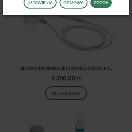
USTAWIENIA
ODMOWA
ZGODA
ZESTAW PROPHY2 SET (VARIOS COMBI PR...
4 300,00 zł
DO KOSZYKA