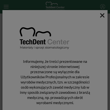
×
Start
SPRZĘT STOMATOLOGICZNY
Skalery i końcówki do skalingu
Końcówka do skalera Woodpecker (standard EMS) / P2L
Informujemy, że treści prezentowane na
niniejszej stronie internetowej
przeznaczone są wyłącznie dla
Użytkowników Profesjonalnych w zakresie
wyrobów medycznych, tzn. w szczególności
osób wykonujących zawód medyczny lub w
inny sposób związanych zawodowo z branżą
medyczną, np. prowadzących obrót
wyrobami medycznymi.