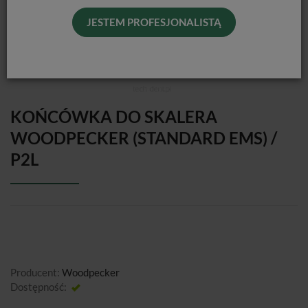
JESTEM PROFESJONALISTĄ
KOŃCÓWKA DO SKALERA
WOODPECKER (STANDARD EMS) /
P2L
Producent:
Woodpecker
Dostępność:
Jest