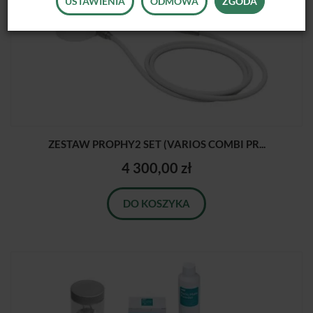
USTAWIENIA
ODMOWA
ZGODA
ZESTAW PROPHY2 SET (VARIOS COMBI PR...
4 300,00 zł
DO KOSZYKA