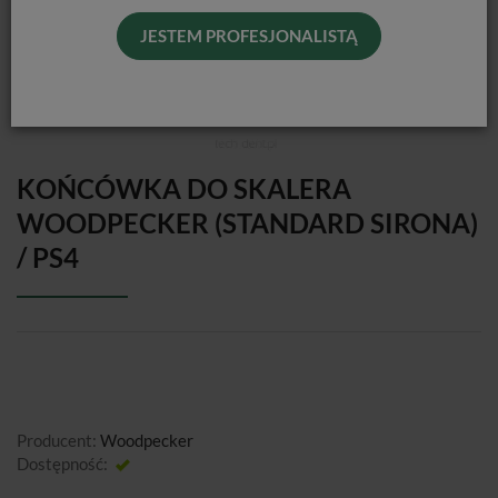
JESTEM PROFESJONALISTĄ
KOŃCÓWKA DO SKALERA
WOODPECKER (STANDARD SIRONA)
/ PS4
Producent:
Woodpecker
Dostępność:
Jest