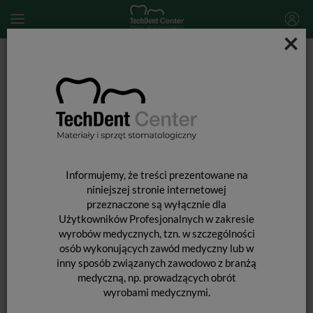
×
Start
SPRZĘT STOMATOLOGICZNY
Skalery i końcówki do skalingu
Końcówka do skalera Woodpecker (standard SIRONA) / PS4
Informujemy, że treści prezentowane na
niniejszej stronie internetowej
przeznaczone są wyłącznie dla
Użytkowników Profesjonalnych w zakresie
wyrobów medycznych, tzn. w szczególności
osób wykonujących zawód medyczny lub w
inny sposób związanych zawodowo z branżą
medyczną, np. prowadzących obrót
wyrobami medycznymi.