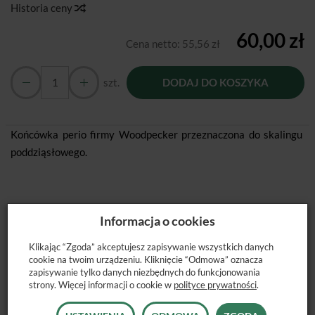
Historia ceny
60,00 zł
Cena netto:
55,56 zł
szt.
DODAJ DO KOSZYKA
Końcówka perio firmy Woodpecker przeznaczona do skalingu
poddziąsłowego.
Informacja o cookies
POLECANE PRODUKTY
Klikając “Zgoda” akceptujesz zapisywanie wszystkich danych
cookie na twoim urządzeniu. Kliknięcie “Odmowa” oznacza
zapisywanie tylko danych niezbędnych do funkcjonowania
strony. Więcej informacji o cookie w
polityce prywatności
.