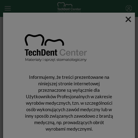
×
Start
MATERIAŁY STOMATOLOGICZNE
MATERIAŁY POMOCNICZE
Końcówki AccuDose High Viscosity / 100szt.
Informujemy, że treści prezentowane na
niniejszej stronie internetowej
przeznaczone są wyłącznie dla
Użytkowników Profesjonalnych w zakresie
wyrobów medycznych, tzn. w szczególności
osób wykonujących zawód medyczny lub w
inny sposób związanych zawodowo z branżą
medyczną, np. prowadzących obrót
wyrobami medycznymi.