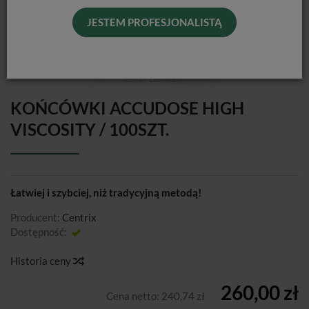
JESTEM PROFESJONALISTĄ
KOŃCÓWKI ACCUDOSE HIGH
VISCOSITY / 100SZT.
Łatwiej i szybciej, niż tradycyjną metodą!
Producent:
Centrix
Dostępność:
Jest
Historia ceny
260,00 zł
Cena netto:
240,74 zł