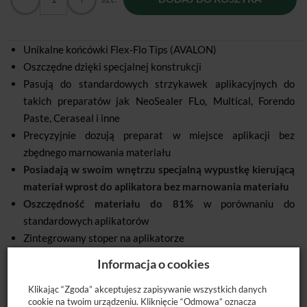
Unikalne końcówki Flex-Flo Tips (AVALON)
Oszczędne dzięki specjalnej konstrukcji
Pasują do standardowych strzykawek aplikacyjnych do
takich preparatów jak NeoSealer FLo, Multical, Forendo
Paste, Ceraseal i inne
Precyzyjnie dozują preparat w miejsce aplikacji bez
zbędnego marnowania materiału
Posiadają w swoim wnętrzu specjalną wypustkę kierującą
materiał wprost do aplikatora bez marnowania materiału
Oszczędność materiału do 81%
w porównaniu do
standardowych aplikatorów
Zintegrowany stoper na aplikatorze
Średnica 25,5ga
aby dotrzeć nawet w cienkie, zakrzywione
Informacja o cookies
kanały
Klikając “Zgoda” akceptujesz zapisywanie wszystkich danych
cookie na twoim urządzeniu. Kliknięcie “Odmowa” oznacza