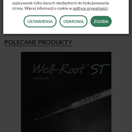
zapisywanie tylko danych niezbędnych do funkcjonowania
Dostępne opakowanie: 20 szt.
strony. Więcej informacji o cookie w
polityce prywatności
.
USTAWIENIA
ODMOWA
ZGODA
POLECANE PRODUKTY