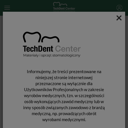
×
Start
MATERIAŁY STOMATOLOGICZNE
ENDODONCJA
Materiały do wypełniania kanałów
Końcówki do aplikacji Avalon Biomed FLEX-Flo Tips / 20szt.
Informujemy, że treści prezentowane na
niniejszej stronie internetowej
przeznaczone są wyłącznie dla
Użytkowników Profesjonalnych w zakresie
wyrobów medycznych, tzn. w szczególności
osób wykonujących zawód medyczny lub w
inny sposób związanych zawodowo z branżą
medyczną, np. prowadzących obrót
wyrobami medycznymi.