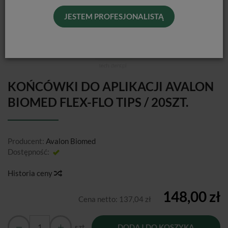
JESTEM PROFESJONALISTĄ
KOŃCÓWKI DO APLIKACJI AVALON
BIOMED FLEX-FLO TIPS / 20SZT.
Producent:
Avalon Biomed
Dostępność:
Jest
Historia ceny
148,00 zł
Cena netto:
137,04 zł
szt.
DODAJ DO KOSZYKA