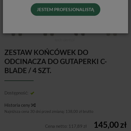
JESTEM PROFESJONALISTĄ
ZESTAW KOŃCÓWEK DO
ODCINACZA DO GUTAPERKI C-
BLADE / 4 SZT.
Dostępność:
Jest
Historia ceny
Najniższa cena 30 dni przed zmianą:
138,00 zł brutto
145,00 zł
Cena netto:
117,89 zł