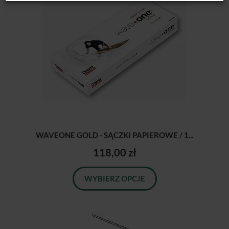
WAVEONE GOLD - SĄCZKI PAPIEROWE / 1...
118,00 zł
WYBIERZ OPCJE