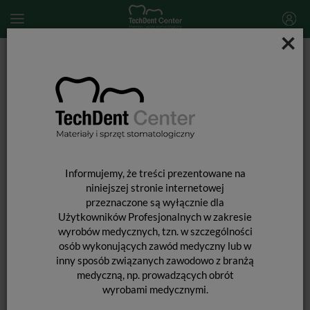
×
Start
MATERIAŁY STOMATOLOGICZNE
ENDODONCJA
Materiały pomocnicze
Zestaw końcówek do odcinacza do gutaperki C-Blade / 4 szt.
Informujemy, że treści prezentowane na
niniejszej stronie internetowej
przeznaczone są wyłącznie dla
Użytkowników Profesjonalnych w zakresie
wyrobów medycznych, tzn. w szczególności
osób wykonujących zawód medyczny lub w
inny sposób związanych zawodowo z branżą
medyczną, np. prowadzących obrót
wyrobami medycznymi.