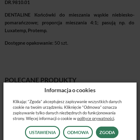
DR.9810.01
DENTALINE Końcówki do mieszania wąskie niebiesko-
pomarańczowe; proporcja mieszania 4:1; pasują np. do
Luxatemp, Protemp.
Dostępne opakowanie:
50 szt.
POLECANE PRODUKTY
Informacja o cookies
Klikając “Zgoda” akceptujesz zapisywanie wszystkich danych
cookie na twoim urządzeniu. Kliknięcie “Odmowa” oznacza
zapisywanie tylko danych niezbędnych do funkcjonowania
strony. Więcej informacji o cookie w
polityce prywatności
.
USTAWIENIA
ODMOWA
ZGODA