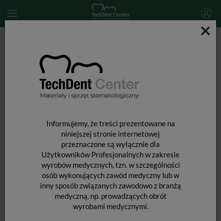
×
Start
MATERIAŁY STOMATOLOGICZNE
MATERIAŁY DO ODBUDOWY TYMCZASOWEJ
Końcówki mieszające DENTALINE niebiesko-pomarańczowe 4:1
/ 50 szt.
Informujemy, że treści prezentowane na
niniejszej stronie internetowej
przeznaczone są wyłącznie dla
Użytkowników Profesjonalnych w zakresie
wyrobów medycznych, tzn. w szczególności
osób wykonujących zawód medyczny lub w
inny sposób związanych zawodowo z branżą
medyczną, np. prowadzących obrót
wyrobami medycznymi.