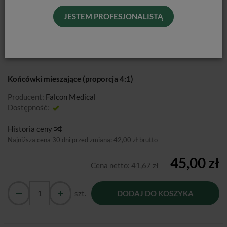
KOŃCÓWKI MIESZAJĄCE
DENTALINE NIEBIESKO-
JESTEM PROFESJONALISTĄ
POMARAŃCZOWE 4:1 / 50 SZT.
Końcówki mieszające (proporcja 4:1)
Producent:
Falcon Medical
Dostępność:
Jest
Historia ceny
Najniższa cena 30 dni przed zmianą:
42,00 zł brutto
45,00 zł
Cena netto:
41,67 zł
szt.
DODAJ DO KOSZYKA