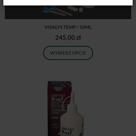
VISALYS TEMP / 50ML
245,00 zł
WYBIERZ OPCJE