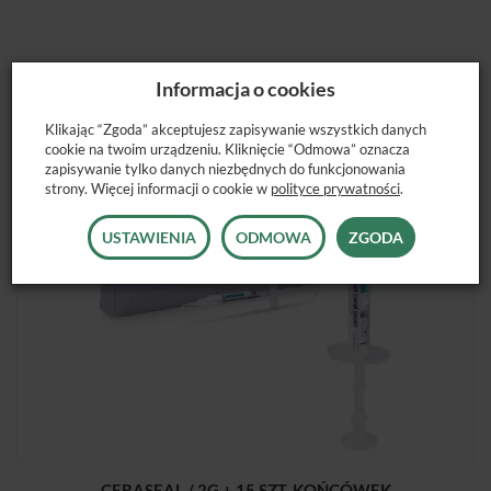
POLECANE PRODUKTY
Informacja o cookies
Klikając “Zgoda” akceptujesz zapisywanie wszystkich danych
cookie na twoim urządzeniu. Kliknięcie “Odmowa” oznacza
zapisywanie tylko danych niezbędnych do funkcjonowania
strony. Więcej informacji o cookie w
polityce prywatności
.
USTAWIENIA
ODMOWA
ZGODA
CERASEAL / 2G + 15 SZT. KOŃCÓWEK