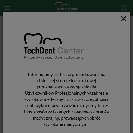
×
Start
MATERIAŁY STOMATOLOGICZNE
ENDODONCJA
Materiały do wypełniania kanałów
Końcówki mieszające do CeraSeal / 10 szt.
Informujemy, że treści prezentowane na
niniejszej stronie internetowej
przeznaczone są wyłącznie dla
Użytkowników Profesjonalnych w zakresie
wyrobów medycznych, tzn. w szczególności
osób wykonujących zawód medyczny lub w
inny sposób związanych zawodowo z branżą
medyczną, np. prowadzących obrót
wyrobami medycznymi.