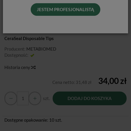
KOŃCÓWKI MIESZAJĄCE DO
JESTEM PROFESJONALISTĄ
CERASEAL / 10 SZT.
CeraSeal Disposable Tips
Producent:
METABIOMED
Dostępność:
Jest
Historia ceny
34,00 zł
Cena netto:
31,48 zł
szt.
DODAJ DO KOSZYKA
Dostępne opakowanie: 10 szt.