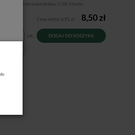
niższa cena 30 dni przed obniżką:
17,00 zł brutto
8,50 zł
Cena netto:
6,91 zł
szt.
DODAJ DO KOSZYKA
 do