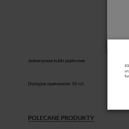
Jednorazowe kubki papierowe.
Kl
ur
fu
Dostępne opakowanie: 50 szt.
POLECANE PRODUKTY