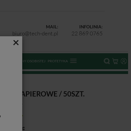
MAIL:
INFOLINIA:
biuro@tech-dent.pl
22 869 0765
×
ODKI OCHRONY OSOBISTEJ
PROTETYKA
UBKI PAPIEROWE / 50SZT.
b
tępność:
Jest
toria ceny