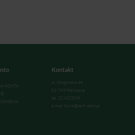
nto
Kontakt
ul. Głogowska 44
IA KONTA
01-743 Warszawa
IE
tel. 22 6323298
ÓWIENIA
e-mail: biuro@tech-dent.pl