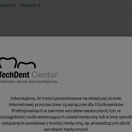
OWOŚCI
PROMOCJE
KCJA
STERYLIZACJA
MATERIAŁY JEDNORAZOWE
SPRZĘT PROTETYCZNY
ŚR
ocnicze
Kubki papierowe / 50szt.
K
Informujemy, że treści prezentowane na niniejszej stronie
internetowej przeznaczone są wyłącznie dla Użytkowników
Profesjonalnych w zakresie wyrobów medycznych, tzn. w
szczególności osób wykonujących zawód medyczny lub w inny sposó
Dos
związanych zawodowo z branżą medyczną, np. prowadzących obrót
wyrobami medycznymi.
His