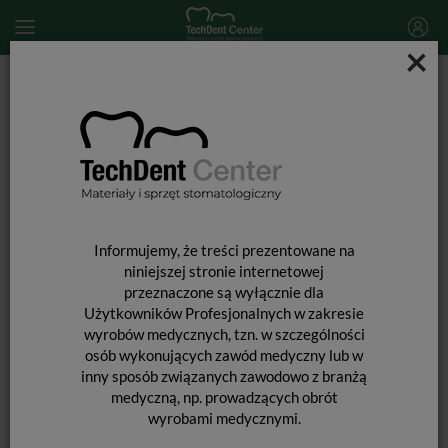
×
Start
MATERIAŁY STOMATOLOGICZNE
MATERIAŁY DO ODBUDOWY TYMCZASOWEJ
Luxatemp Fluorescence Smartmix - strzykawka 15g
Informujemy, że treści prezentowane na
niniejszej stronie internetowej
przeznaczone są wyłącznie dla
Użytkowników Profesjonalnych w zakresie
wyrobów medycznych, tzn. w szczególności
osób wykonujących zawód medyczny lub w
inny sposób związanych zawodowo z branżą
medyczną, np. prowadzących obrót
wyrobami medycznymi.