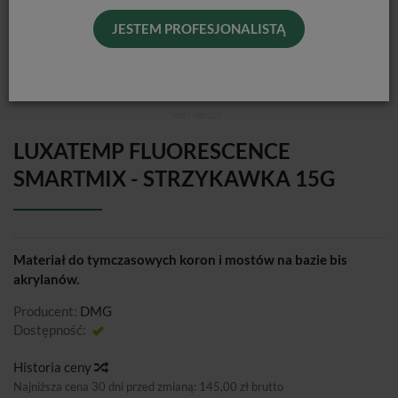
JESTEM PROFESJONALISTĄ
LUXATEMP FLUORESCENCE
SMARTMIX - STRZYKAWKA 15G
Materiał do tymczasowych koron i mostów na bazie bis
akrylanów.
Producent:
DMG
Dostępność:
Jest
Historia ceny
Najniższa cena 30 dni przed zmianą:
145,00 zł brutto