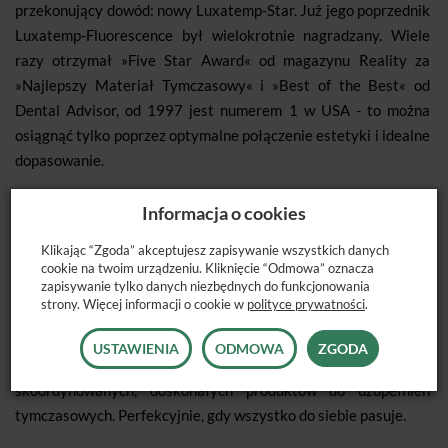
przekonujący dowód: nowy Luxatemp-Star. Już jego poprzednik
Luxatemp-Fluorescence był wielokrotnie nagradzany. Wiele
razy otrzymał »Five Star Award« od magazynu Reality za
»Najlepszy Materiał Tymczasowy« i »Best of the Best« od
Dental Advisor, od 1997 jest numerem 1 w USA - to można
osiągnąć tylko poprzez optymalne połączenie estetyki i idealne
dopasowanie.
Nowy Luxatemp-Star potrafi jeszcze więcej: nowe rekordowe
Informacja o cookies
wartości odporności na złamanie i wytrzymałości na zginanie
świadczą, iż nigdy wcześniej nie widziano tak stabilnych i
Klikając “Zgoda” akceptujesz zapisywanie wszystkich danych
cookie na twoim urządzeniu. Kliknięcie “Odmowa” oznacza
trwałych tymczasówek. Kolejny plus: Luxatemp-Star osiąga
zapisywanie tylko danych niezbędnych do funkcjonowania
ostateczną twardość nie dłużej niż w 5 minut. Krótszy czas
strony. Więcej informacji o cookie w
polityce prywatności
.
oczekiwania - większy komfort.
USTAWIENIA
ODMOWA
ZGODA
Poza Luxatemp-Star, DMG oferuje również szereg doskonale
skoordynowanych, doskonałych produktów do uzupełnień
tymczasowych. Perfekcyjnie, gdy wszystko do siebie pasuje.