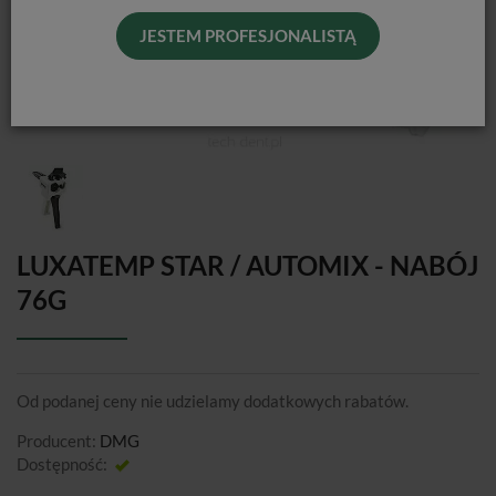
JESTEM PROFESJONALISTĄ
LUXATEMP STAR / AUTOMIX - NABÓJ
76G
Od podanej ceny nie udzielamy dodatkowych rabatów.
Producent:
DMG
Dostępność:
Jest