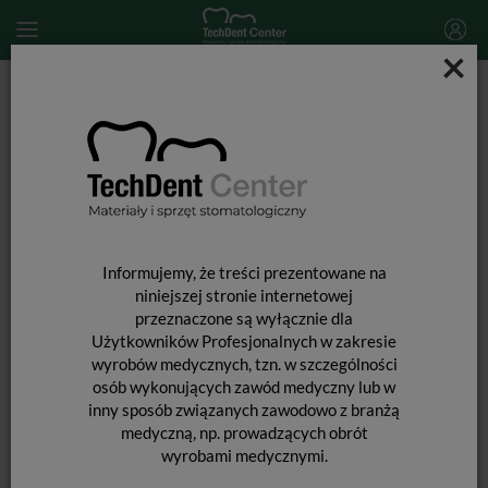
×
Start
MATERIAŁY STOMATOLOGICZNE
MATERIAŁY DO ODBUDOWY TYMCZASOWEJ
Luxatemp Star / Automix - nabój 76g
Informujemy, że treści prezentowane na
niniejszej stronie internetowej
przeznaczone są wyłącznie dla
Użytkowników Profesjonalnych w zakresie
wyrobów medycznych, tzn. w szczególności
osób wykonujących zawód medyczny lub w
inny sposób związanych zawodowo z branżą
medyczną, np. prowadzących obrót
wyrobami medycznymi.