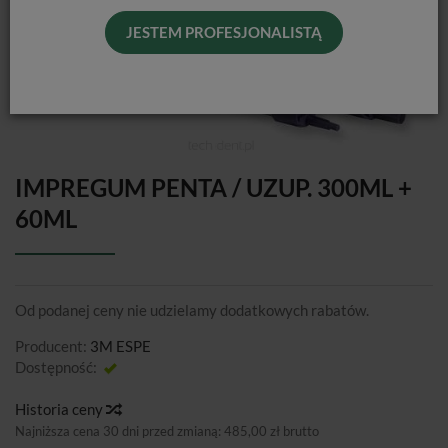
JESTEM PROFESJONALISTĄ
IMPREGUM PENTA / UZUP. 300ML +
60ML
Od podanej ceny nie udzielamy dodatkowych rabatów.
Producent:
3M ESPE
Dostępność:
Jest
Historia ceny
Najniższa cena 30 dni przed zmianą:
485,00 zł brutto