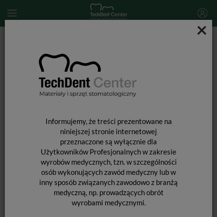
×
Start
3M ESPE
MATERIAŁY STOMATOLOGICZNE
MASY WYCISKOWE
Masy wyciskowe do automatycznego mieszania
Impregum Penta / uzup. 300ml + 60ml
Informujemy, że treści prezentowane na
niniejszej stronie internetowej
przeznaczone są wyłącznie dla
Użytkowników Profesjonalnych w zakresie
wyrobów medycznych, tzn. w szczególności
osób wykonujących zawód medyczny lub w
inny sposób związanych zawodowo z branżą
medyczną, np. prowadzących obrót
wyrobami medycznymi.