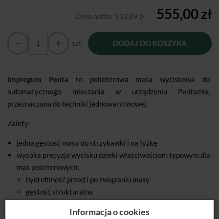
555,00 zł
Cena netto:
513,89 zł
szt.
DODAJ DO KOSZYKA
Impregum Penta
to polieterowa masa wyciskowa do
automatycznego mieszania w urządzeniu Pentamix,
przeznaczona do techniki jednowarstwowej.
Zalety:
jedna gęstość masy do strzykawki i na łyżkę
wysoka precyzja wycisku dzieki właściwościom typowym dla
mas polieterowych:
hydrofilność przed i po związaniu masy
gęstość strukturalna
natychmiastowe wiązanie
Informacja o cookies