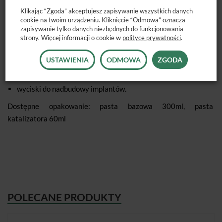
stabilność wymiarów umożliwiająca przechowywanie
Klikając “Zgoda” akceptujesz zapisywanie wszystkich danych
wycisku przez dwa tygodnie.
cookie na twoim urządzeniu. Kliknięcie “Odmowa” oznacza
zapisywanie tylko danych niezbędnych do funkcjonowania
Wskazania:
strony. Więcej informacji o cookie w
polityce prywatności
.
wyciski pod wkłady, nakłady, korony i mosty
USTAWIENIA
ODMOWA
ZGODA
wyciski czynnościowe
wyciski ustalające
wyciski do nadbudowy implantów.
Dostępne opakowanie: pasta bazowa 300ml, pasta
katalizatora 60ml
POLECANE PRODUKTY