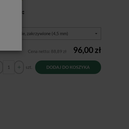
tępność:
Jest
toria ceny
zaj matryc:
Żółte: wąskie, zakrzywione (4,5 mm)
96,00 zł
Cena netto:
88,89 zł
szt.
DODAJ DO KOSZYKA