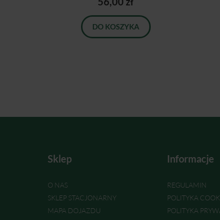
56,00 zł
DO KOSZYKA
Sklep
Informacje
O NAS
REGULAMIN
SKLEP STACJONARNY
POLITYKA COOK
MAPA DOJAZDU
POLITYKA PRYW