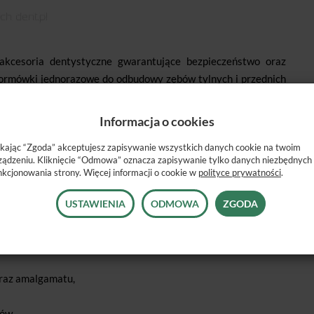
akcesoria dentystyczne gwarantujące bezpieczeństwo oraz
 formówki jednorazowe do odbudowy zębów tylnych i przednich
ie i oszczędność czasu. Ten system jednorazowych formówek
a zakażeniom krzyżowym, co czyni je idealnym rozwiązaniem w
Informacja o cookies
ikając “Zgoda” akceptujesz zapisywanie wszystkich danych cookie na twoim
e formówka idealnie dopasowuje się do naturalnego kształtu
ządzeniu. Kliknięcie “Odmowa” oznacza zapisywanie tylko danych niezbędnych
nkcjonowania strony. Więcej informacji o cookie w
polityce prywatności
.
tetykę wypełnienia.
USTAWIENIA
ODMOWA
ZGODA
wania w:
raz amalgamatu,
ów.