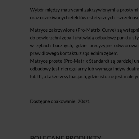
Wybór między matrycami zakrzywionymi a prostymi z
oraz oczekiwanych efektów estetycznych i szczelnoś
Matryce zakrzywione (Pro-Matrix Curve) są wstępnie
do powierzchni zęba i ułatwiają odbudowę punktu sty
w zębach bocznych, gdzie precyzyjne odwzorowan
prawidłowego kontaktu z sąsiednim zębem.
Matryce proste (Pro-Matrix Standard) są bardziej u
odbudowy jest nieregularny lub wymaga indywidualne
lub III, a także w sytuacjach, gdzie istotne jest ma
Dostępne opakowanie: 20szt.
POLECANE PRODUKTY