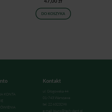
47,00 zł
DO KOSZYKA
nto
Kontakt
ul. Głogowska 44
IA KONTA
01-743 Warszawa
IE
tel. 22 6323298
ÓWIENIA
e-mail: biuro@tech-dent.pl