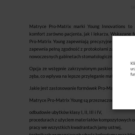
Matryce Pro-Matrix marki Young Innovations to 
komfort zarówno pacjenta, jak i lekarza. Wskazane
Pro-Matrix Young zapewniają precyzyjne dopasowan
zapewnia pełną zgodność z protokołami zapobiegani
nowoczesnych gabinetach stomatologicznych.
Kl
Opcja ze wstępnie zakrzywionym paskiem sprawia, ż
ur
fu
zęba, co wpływa na lepsze przyleganie materiału i es
Jakie jest zastosowanie formówek Pro-Matrix Young?
Matryce Pro-Matrix Young są przeznaczone do stoso
odbudowie ubytków klasy I, II, III i IV,
procedurach z użyciem materiałów kompozytowych o
pracy we wszystkich kwadrantach jamy ustnej,
technikach wymagających użycia koferdamu oraz klin