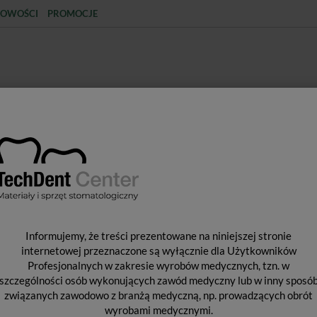
OWOŚCI
PROMOCJE
KCJA
STERYLIZACJA
MATERIAŁY JEDNORAZOWE
SPRZĘT PROTETYCZNY
ŚR
ŁY POMOCNICZE
Matryce Pro-Matrix / opak. 20szt.
M
Informujemy, że treści prezentowane na niniejszej stronie
2
internetowej przeznaczone są wyłącznie dla Użytkowników
Profesjonalnych w zakresie wyrobów medycznych, tzn. w
szczególności osób wykonujących zawód medyczny lub w inny sposó
związanych zawodowo z branżą medyczną, np. prowadzących obrót
Pro
wyrobami medycznymi.