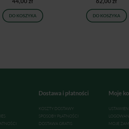
44,00 zł
62,00 zł
DO KOSZYKA
DO KOSZYKA
Dostawa i płatności
Moje ko
KOSZTY DOSTAWY
USTAWIEN
IES
SPOSOBY PŁATNOŚCI
LOGOWAN
ATNOŚCI
DOSTAWA GRATIS
MOJE ZAM