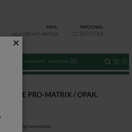
MAIL:
INFOLINIA:
biuro@tech-dent.pl
22 869 0765
×
ODKI OCHRONY OSOBISTEJ
PROTETYKA
ATRYCE PRO-MATRIX / OPAK.
0SZT.
b
ducent:
Young Innovations