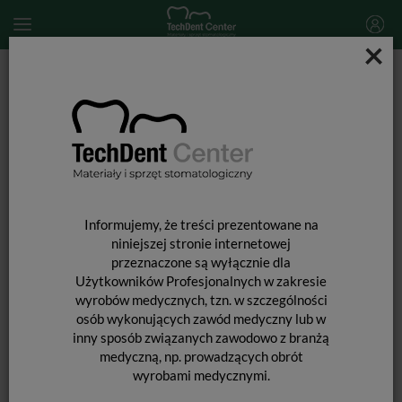
×
Start
MATERIAŁY STOMATOLOGICZNE
ENDODONCJA
Materiały do poszerzania kanałów
MD ChelCream / 2 x 7g
Informujemy, że treści prezentowane na
niniejszej stronie internetowej
przeznaczone są wyłącznie dla
Użytkowników Profesjonalnych w zakresie
wyrobów medycznych, tzn. w szczególności
MD CHELCREAM / 2 X 7G
osób wykonujących zawód medyczny lub w
inny sposób związanych zawodowo z branżą
medyczną, np. prowadzących obrót
wyrobami medycznymi.
Oczyszczanie kanału.