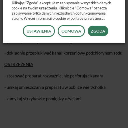
Klikając “Zgoda” akceptujesz zapisywanie wszystkich danych
ujściu kanału korzeniowego
cookie na twoim urządzeniu. Kliknięcie “Odmowa” oznacza
zapisywanie tylko danych niezbędnych do funkcjonowania
- delikatnie przepychać preparat do światła kanału
strony. Więcej informacji o cookie w
polityce prywatności
.
korzeniowego za pomocą pilnika lub poszerzacza
USTAWIENIA
ODMOWA
ZGODA
- aplikacje preparatu ponawiać do czasu ukończenia
opracowywania systemu kanałowego
- dokładnie przepłukiwać kanał korzeniowy podchlorynem sodu
OSTRZEŻENIA
- stosować preparat rozważnie, nie perforując kanału
- unikaj umieszczania preparatu w pobliże wierzchołka
- zamykaj strzykawkę pomiędzy użyciami