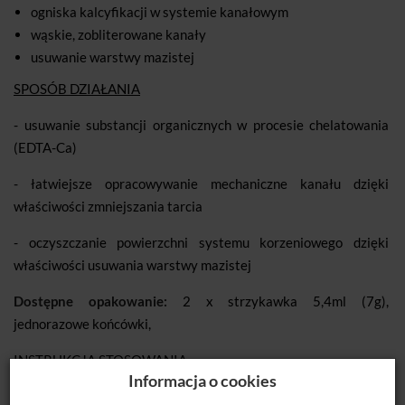
ogniska kalcyfikacji w systemie kanałowym
wąskie, zobliterowane kanały
usuwanie warstwy mazistej
SPOSÓB DZIAŁANIA
- usuwanie substancji organicznych w procesie chelatowania
(EDTA-Ca)
- łatwiejsze opracowywanie mechaniczne kanału dzięki
właściwości zmniejszania tarcia
- oczyszczanie powierzchni systemu korzeniowego dzięki
właściwości usuwania warstwy mazistej
Dostępne opakowanie:
2 x strzykawka 5,4ml (7g),
jednorazowe końcówki,
INSTRUKCJA STOSOWANIA
Informacja o cookies
- za pomocą strzykawki, umieszczać małą ilość preparatu przy