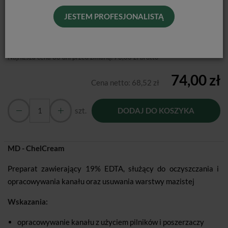
Producent:
METABIOMED
JESTEM PROFESJONALISTĄ
Dostępność:
Jest
Historia ceny
Najniższa cena 30 dni przed zmianą:
73,00 zł brutto
74,00 zł
Cena netto:
68,52 zł
szt.
DODAJ DO KOSZYKA
MD - ChelCream
Preparat zawierający 19% EDTA, służący do oczyszczania i
opracowywania kanału oraz usuwania warstwy mazistej
Wskazania:
opracowywanie kanału z użyciem pilników i poszerzaczy