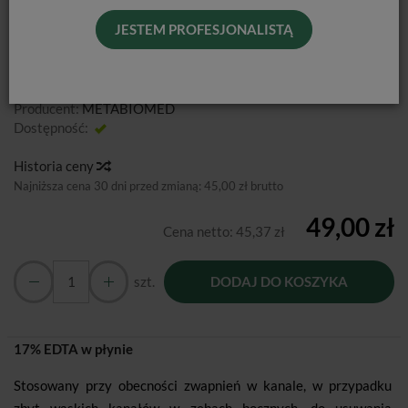
JESTEM PROFESJONALISTĄ
17% EDTA w płynie
Producent:
METABIOMED
Dostępność:
Jest
Historia ceny
Najniższa cena 30 dni przed zmianą:
45,00 zł brutto
49,00 zł
Cena netto:
45,37 zł
szt.
DODAJ DO KOSZYKA
17% EDTA w płynie
Stosowany przy obecności zwapnień w kanale, w przypadku