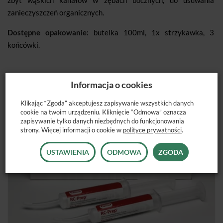
zbyt wąskich kanałów w zębach bocznych, do usuwania
zanieczyszczeń organicznych.
Dostępne opakowanie:
butelka 100ml, 1x strzykawka, 3
końcówki.
Informacja o cookies
POLECANE PRODUKTY
Klikając “Zgoda” akceptujesz zapisywanie wszystkich danych
cookie na twoim urządzeniu. Kliknięcie “Odmowa” oznacza
zapisywanie tylko danych niezbędnych do funkcjonowania
strony. Więcej informacji o cookie w
polityce prywatności
.
USTAWIENIA
ODMOWA
ZGODA