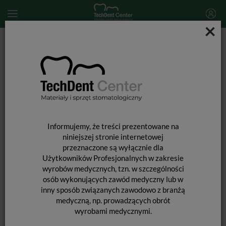
×
Start
MATERIAŁY STOMATOLOGICZNE
ENDODONCJA
Materiały do poszerzania kanałów
MD Cleanser / 100ml
Informujemy, że treści prezentowane na
niniejszej stronie internetowej
przeznaczone są wyłącznie dla
Użytkowników Profesjonalnych w zakresie
wyrobów medycznych, tzn. w szczególności
osób wykonujących zawód medyczny lub w
inny sposób związanych zawodowo z branżą
medyczną, np. prowadzących obrót
wyrobami medycznymi.
MD CLEANSER / 100ML