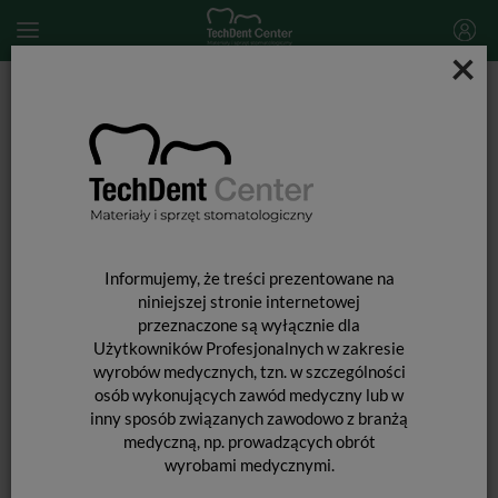
×
Start
SPRZĘT STOMATOLOGICZNY
Mikrosilniki endodontyczne
Mikrosilnik endodontyczny X-Smart Pro (wersja bez
endometru)
Informujemy, że treści prezentowane na
niniejszej stronie internetowej
przeznaczone są wyłącznie dla
Użytkowników Profesjonalnych w zakresie
wyrobów medycznych, tzn. w szczególności
osób wykonujących zawód medyczny lub w
inny sposób związanych zawodowo z branżą
medyczną, np. prowadzących obrót
wyrobami medycznymi.