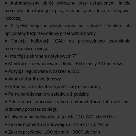
• Automatyczny obrót wsteczny przy ustawionym limicie
momentu obrotowego i przy żądanej przez lekarza długości
roboczej
• Przycisk włączania/wyłączania na rękojeści silnika lub
opcjonalny bezprzewodowy przełącznik nożny
• Funkcja kalibracji (CAL) do precyzyjnego ustawiania
momentu obrotowego
• Interfejs z ekranem dotykowym 7˝
• Mini kątnica z wbudowaną diodą LED o mocy 10 lumenów
• Pozycja regulowana w zakresie 360
• Akumulator litowo-jonowy
• Autonomiczne działanie przez cały dzień pracy
• Pełne naładowanie w zaledwie 1 godzinę
• Silnik może pracować tylko na akumulatorze lub może być
ładowany podczas zabiegu
• Uniwersalna ładowarka (napięcie 110-240, 50/60 Hz)
• Zakres momentu obrotowego: 0,2 N-cm - 7,5 N-cm
• Zakres prędkości: 100 obr/min - 3000 obr/min