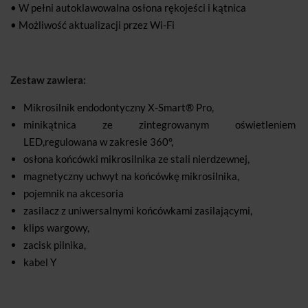
• W pełni autoklawowalna osłona rękojeści i kątnica
• Możliwość aktualizacji przez Wi-Fi
Zestaw zawiera:
Mikrosilnik endodontyczny X-Smart® Pro,
minikątnica ze zintegrowanym oświetleniem
LED,regulowana w zakresie 360°,
osłona końcówki mikrosilnika ze stali nierdzewnej,
magnetyczny uchwyt na końcówkę mikrosilnika,
pojemnik na akcesoria
zasilacz z uniwersalnymi końcówkami zasilającymi,
klips wargowy,
zacisk pilnika,
kabel Y