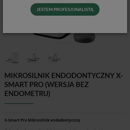
JESTEM PROFESJONALISTĄ
MIKROSILNIK ENDODONTYCZNY X-
SMART PRO (WERSJA BEZ
ENDOMETRU)
X-Smart Pro Mikrosilnik endodontyczny