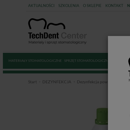
AKTUALNOŚCI
SZKOLENIA
O SKLEPIE
KONTAKT
N
MATERIAŁY STOMATOLOGICZNE
SPRZĘT STOMATOLOGICZNY
DEZYNFE
Start
DEZYNFEKCJA
Dezynfekcja powierzchni
M