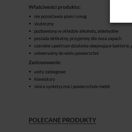
Właściwości produktu:
nie pozostawia plam i smug
skuteczny
pozbawiony w składzie alkoholu, aldehydów
posiada delikatny, przyjemny dla nosa zapach
szerokie spektrum działania obejmujące bakterie, 
uniwersalny do wielu powierzchni
Zastosowanie:
unity zabiegowe
klawiatury
skóra syntetyczna i powierzchnie mebli
POLECANE PRODUKTY