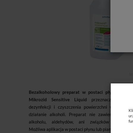
Bezalkoholowy preparat w postaci płynu lub pi
Mikrozid Sensitive Liquid
przeznaczony jest
dezynfekcji i czyszczenia powierzchni wrażliwych
Kl
działanie alkoholi. Preparat nie zawiera w skład
ur
fu
alkoholu, aldehydów, ani związków amoniowy
Możliwa aplikacja w postaci płynu lub piany.