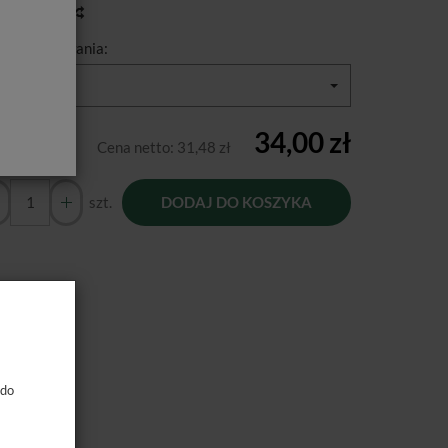
toria ceny
zaj opakowania:
butelka 1L
34,00 zł
Cena netto:
31,48 zł
szt.
DODAJ DO KOSZYKA
 do