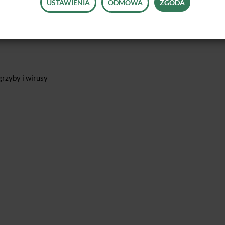
USTAWIENIA
ODMOWA
ZGODA
grzyby i wirusy