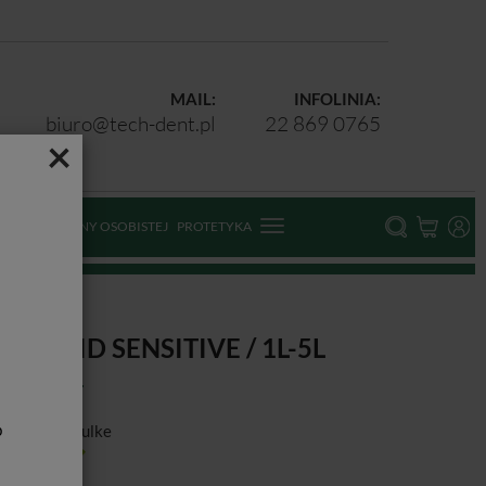
MAIL:
INFOLINIA:
biuro@tech-dent.pl
22 869 0765
×
ODKI OCHRONY OSOBISTEJ
PROTETYKA
IKROZID SENSITIVE / 1L-5L
b
ducent:
Schulke
tępność:
Jest