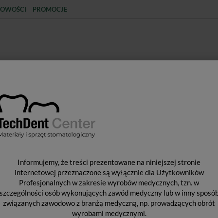
OWOŚCI
PROMOCJE
KCJA
STERYLIZACJA
MATERIAŁY JEDNORAZOWE
SPRZĘT PROTETYCZNY
ŚR
ikrozid Sensitive / 1L-5L
M
Informujemy, że treści prezentowane na niniejszej stronie
internetowej przeznaczone są wyłącznie dla Użytkowników
Profesjonalnych w zakresie wyrobów medycznych, tzn. w
szczególności osób wykonujących zawód medyczny lub w inny sposó
Pro
związanych zawodowo z branżą medyczną, np. prowadzących obrót
Dos
wyrobami medycznymi.