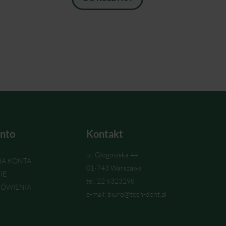
nto
Kontakt
ul. Głogowska 44
IA KONTA
01-743 Warszawa
IE
tel. 22 6323298
ÓWIENIA
e-mail: biuro@tech-dent.pl