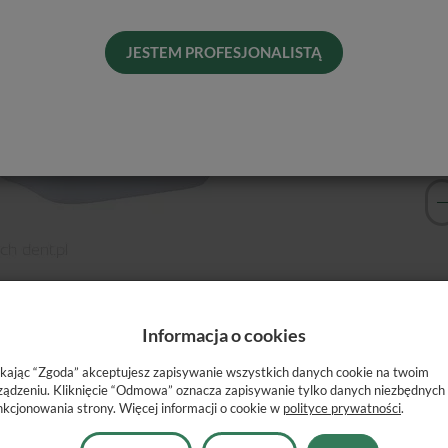
His
Rod
JESTEM PROFESJONALISTĄ
any
Informacja o cookies
 do
 na
ikając “Zgoda” akceptujesz zapisywanie wszystkich danych cookie na twoim
zie
ządzeniu. Kliknięcie “Odmowa” oznacza zapisywanie tylko danych niezbędnych
nkcjonowania strony. Więcej informacji o cookie w
polityce prywatności
.
ch.