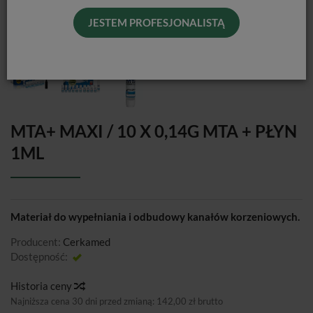
JESTEM PROFESJONALISTĄ
MTA+ MAXI / 10 X 0,14G MTA + PŁYN
1ML
Materiał do wypełniania i odbudowy kanałów korzeniowych.
Producent:
Cerkamed
Dostępność:
Jest
Historia ceny
Najniższa cena 30 dni przed zmianą:
142,00 zł brutto