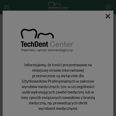
×
Start
MATERIAŁY STOMATOLOGICZNE
PREPARATY STOMATOLOGICZNE
Leki i preparaty stomatologiczne
MTA+ Maxi / 10 x 0,14g MTA + Płyn 1ml
Informujemy, że treści prezentowane na
niniejszej stronie internetowej
przeznaczone są wyłącznie dla
Użytkowników Profesjonalnych w zakresie
wyrobów medycznych, tzn. w szczególności
osób wykonujących zawód medyczny lub w
inny sposób związanych zawodowo z branżą
medyczną, np. prowadzących obrót
wyrobami medycznymi.