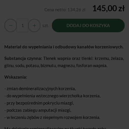
145,00 zł
Cena netto:
134,26 zł
szt.
DODAJ DO KOSZYKA
Materiał do wypełniania i odbudowy kanałów korzeniowych.
Substancja czynna:
Tlenek wapnia oraz tlenki: krzemu, żelaza,
glinu, sodu, potasu, bizmutu, magnezu, fosforan wapnia.
Wskazania:
- zmian demineralizacyjnych korzenia,
- do wypełnienia wstecznego wierzchołka korzenia,
- przy bezpośrednim pokryciu miazgi,
- podczas zabiegu amputacji miazgi,
- w leczeniu zębów z niepełnym rozwojem korzenia.
Ma działanie remineralizacyjne na tkanki twarde zęba.