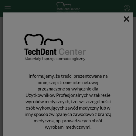
×
Start
MATERIAŁY STOMATOLOGICZNE
Narzędzia stomatologiczne
Nakładacz karbowany Pol-Intech NK-2
Informujemy, że treści prezentowane na
niniejszej stronie internetowej
przeznaczone są wyłącznie dla
Użytkowników Profesjonalnych w zakresie
wyrobów medycznych, tzn. w szczególności
osób wykonujących zawód medyczny lub w
inny sposób związanych zawodowo z branżą
medyczną, np. prowadzących obrót
wyrobami medycznymi.