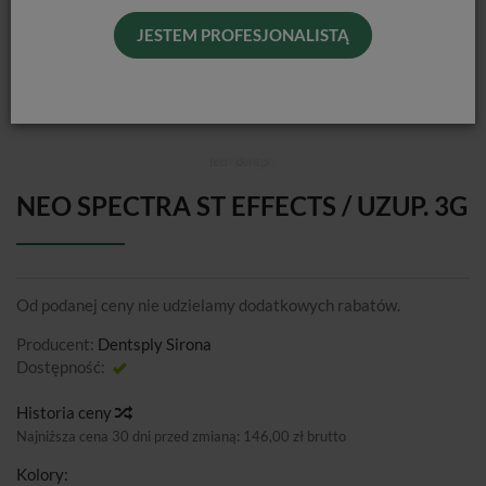
JESTEM PROFESJONALISTĄ
NEO SPECTRA ST EFFECTS / UZUP. 3G
Od podanej ceny nie udzielamy dodatkowych rabatów.
Producent:
Dentsply Sirona
Dostępność:
Jest
Historia ceny
Najniższa cena 30 dni przed zmianą:
146,00 zł brutto
Kolory: