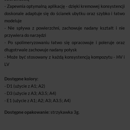
- Zapewnia optymalną aplikację - dzięki kremowej konsystencji
doskonale adaptuje się do ścianek ubytku oraz szybko i łatwo
modeluje
- Nie spływa z powierzchni, zachowuje nadany kształt i nie
przywiera do narzędzi
- Po spolimeryzowaniu łatwo się opracowuje i poleruje oraz
długotrwale zachowuje nadany połysk
- Może być stosowany z każdą konsystencją kompozytu - HV i
LV
Dostępne kolory:
- D1 (użycie z A1; A2)
- D3 (użycie z A3; A3.5; A4)
- E1 (użycie z A1; A2; A3; A3.5; A4)
Dostępne opakowanie:
strzykawka 3g.