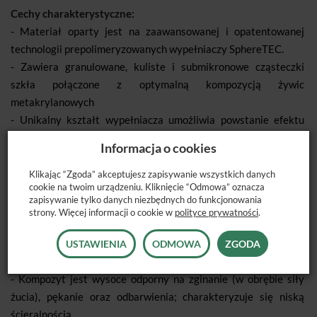
Cechy charakterystyczne:
- Materiał oparty jest na zaawansowanej i opatentowanej
technologii prepolimeryzowanych wypełniaczy SphereTEC.
- Zawiera granulowane, kuliste i submikronowe cząsteczki
szkła połączone z optymalną kompozycją żywic
metakrylanowych
- Unikalny kształt wypełniacza umożliwia powstanie efektu
łożyskowego, który zapewnia idealną adaptację materiału do
Informacja o cookies
ubytku i plastyczność materiału
- Dzięki temu uzyskuje się niezrównane właściwości
Klikając “Zgoda” akceptujesz zapisywanie wszystkich danych
cookie na twoim urządzeniu. Kliknięcie “Odmowa” oznacza
aplikacyjne, doskonałą polerowalność, znakomity efekt
zapisywanie tylko danych niezbędnych do funkcjonowania
estetyczny oraz trwałość uzupełnień
strony. Więcej informacji o cookie w
polityce prywatności
.
- Dodatkowo zapewnia doskonały efekt kameleona dzięki
wyważonemu pochłanianiu i rozpraszaniu światła
USTAWIENIA
ODMOWA
ZGODA
gwarantujący tym samym naturalny efekt
- Kompozyt jest wysoce odporny na zginanie (w obrębie siły
żucia), pękanie oraz odbarwienia; charakteryzuje się niską
ścieralnością