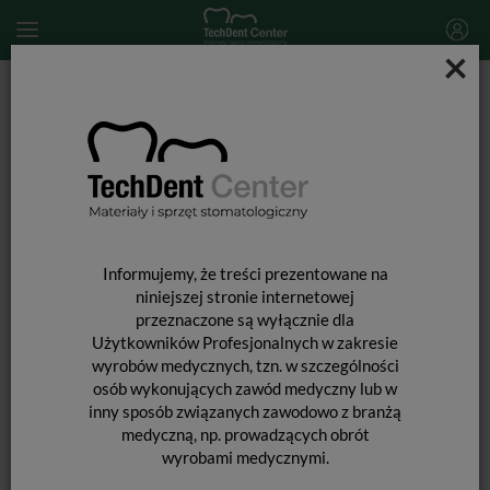
×
Start
MATERIAŁY STOMATOLOGICZNE
MATERIAŁY WYPEŁNIAJĄCE I WIĄŻĄCE
MATERIAŁY WYPEŁNIENIOWE ŚWIATŁOUTWARDZALNE
Neo Spectra ST Effects / uzup. 3g
Informujemy, że treści prezentowane na
niniejszej stronie internetowej
przeznaczone są wyłącznie dla
Użytkowników Profesjonalnych w zakresie
wyrobów medycznych, tzn. w szczególności
osób wykonujących zawód medyczny lub w
inny sposób związanych zawodowo z branżą
medyczną, np. prowadzących obrót
wyrobami medycznymi.