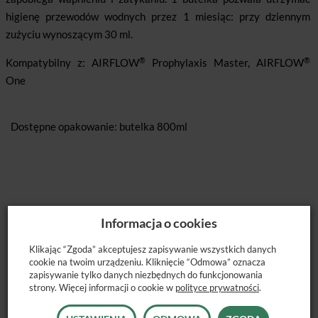
higienę przewodów wodnych przez 1 miesiąc: przy dziennym
zużyciu wynoszącym 30 ml.
®
®
Kompatybilny z: AIRFLOW
Prophylaxis Master, AIRFLOW
One
Dostępne opakowanie: butelka 800ml
Informacja o cookies
Klikając “Zgoda” akceptujesz zapisywanie wszystkich danych
cookie na twoim urządzeniu. Kliknięcie “Odmowa” oznacza
POLECANE PRODUKTY
zapisywanie tylko danych niezbędnych do funkcjonowania
strony. Więcej informacji o cookie w
polityce prywatności
.