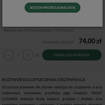
JESTEM PROFESJONALISTĄ
Producent:
EMS
Dostępność:
Jest
Historia ceny
Najniższa cena 30 dni przed obniżką:
79,00 zł brutto
74,00 zł
Cena netto:
68,52 zł
szt.
DODAJ DO KOSZYKA
ROZTWÓR DO CZYSZCZENIA I DEZYNFEKCJI
Oczyszcza przewody dla płynów należące do urządzenia, a przy
codziennym stosowaniu przedłuża jego trwałość. NIGHT
CLEANER redukuje liczbę bakterii, grzybów i drożdży oraz
zapobiega wapnieniu i zatykaniu. 1 butelka pozwala utrzymać