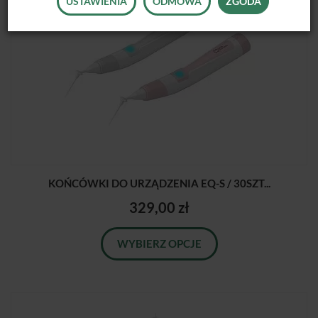
USTAWIENIA
ODMOWA
ZGODA
KOŃCÓWKI DO URZĄDZENIA EQ-S / 30SZT...
329,00 zł
WYBIERZ OPCJE