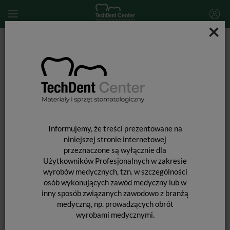
×
Start
SPRZĘT STOMATOLOGICZNY
Urządzenia i materiały pomocnicze
Night Cleaner / 800ml
Informujemy, że treści prezentowane na
niniejszej stronie internetowej
przeznaczone są wyłącznie dla
Użytkowników Profesjonalnych w zakresie
wyrobów medycznych, tzn. w szczególności
osób wykonujących zawód medyczny lub w
inny sposób związanych zawodowo z branżą
medyczną, np. prowadzących obrót
NIGHT CLEANER / 800ML
wyrobami medycznymi.