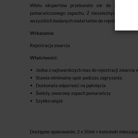
Wielu ekspertów przekonało sie do bardzo wie
pomarańczowego zapachu. Z niezależnych badań in
wszystkich badanych materiałów do rejestracji zwarc
Wskazania:
Rejestracja zwarcia
Właściwości:
Jedna z najtwardszych mas do rejestracji zwarcia
Stawia minimalny opór podczas zagryzania
Doskonała odporność na pęknięcia
Świeży, owocowy zapach pomarańczy
Szybko wiąże
Dostępne opakowanie: 2 x 50ml + końcówki mieszają