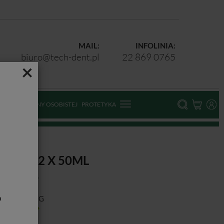
MAIL:
INFOLINIA:
biuro@tech-dent.pl
22 869 0765
×
ODKI OCHRONY OSOBISTEJ
PROTETYKA
-BITE / 2 X 50ML
b
ducent:
DMG
tępność:
Jest