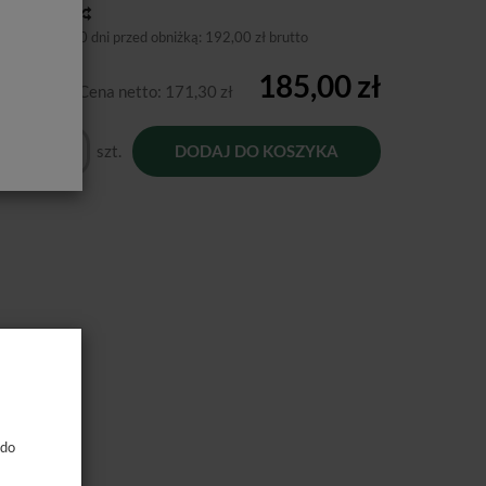
toria ceny
niższa cena 30 dni przed obniżką:
192,00 zł brutto
185,00 zł
Cena netto:
171,30 zł
szt.
DODAJ DO KOSZYKA
 do