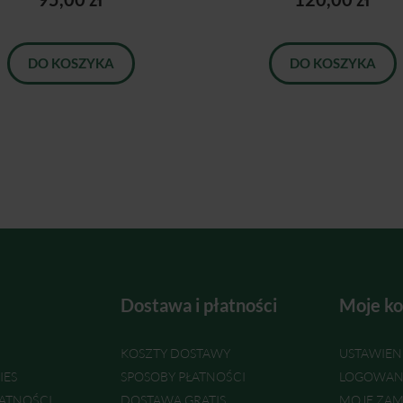
DO KOSZYKA
DO KOSZYKA
Dostawa i płatności
Moje ko
KOSZTY DOSTAWY
USTAWIEN
IES
SPOSOBY PŁATNOŚCI
LOGOWAN
ATNOŚCI
DOSTAWA GRATIS
MOJE ZAM