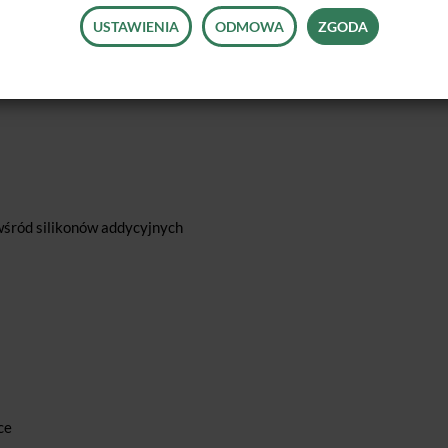
lu wybitnych właściwości materiału jak i do świeżego,
USTAWIENIA
ODMOWA
ZGODA
stytutu »REALITY« O-Bite otrzymał pierwsze miejsce wśród
ia.
 wśród silikonów addycyjnych
ce