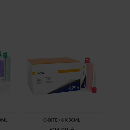
50ML
O-BITE / 8 X 50ML
624,00 zł