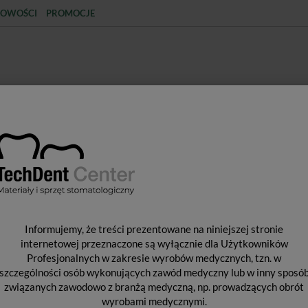
OWOŚCI
PROMOCJE
KCJA
STERYLIZACJA
MATERIAŁY JEDNORAZOWE
SPRZĘT PROTETYCZNY
ŚR
CISKOWE
Rejestracja zgryzu
O-Bite / 2 x 50ml
O
Informujemy, że treści prezentowane na niniejszej stronie
internetowej przeznaczone są wyłącznie dla Użytkowników
Profesjonalnych w zakresie wyrobów medycznych, tzn. w
szczególności osób wykonujących zawód medyczny lub w inny sposó
Pro
związanych zawodowo z branżą medyczną, np. prowadzących obrót
Dos
wyrobami medycznymi.