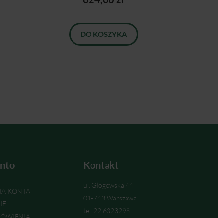
DO KOSZYKA
nto
Kontakt
ul. Głogowska 44
IA KONTA
01-743 Warszawa
IE
tel. 22 6323298
ÓWIENIA