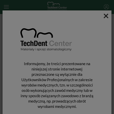
×
Start
MATERIAŁY STOMATOLOGICZNE
PREPARATY STOMATOLOGICZNE
Leki i preparaty stomatologiczne
Opalescence Endo - wybielanie zębów martwych / 1,2ml
Informujemy, że treści prezentowane na
niniejszej stronie internetowej
przeznaczone są wyłącznie dla
Użytkowników Profesjonalnych w zakresie
wyrobów medycznych, tzn. w szczególności
osób wykonujących zawód medyczny lub w
inny sposób związanych zawodowo z branżą
medyczną, np. prowadzących obrót
wyrobami medycznymi.