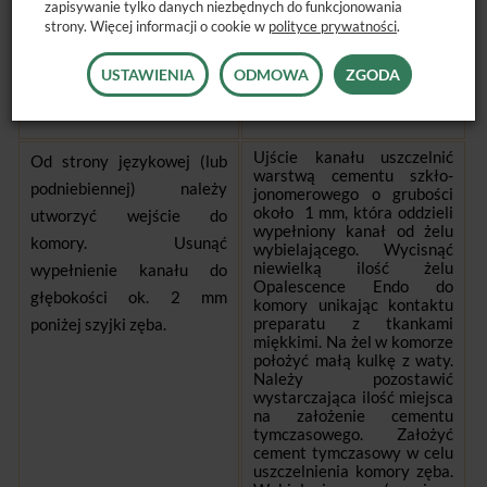
zapisywanie tylko danych niezbędnych do funkcjonowania
strony. Więcej informacji o cookie w
polityce prywatności
.
INSTRUKCJA
USTAWIENIA
ODMOWA
ZGODA
Ujście kanału uszczelnić
Od strony językowej (lub
warstwą cementu szkło-
podniebiennej) należy
jonomerowego o grubości
około 1 mm, która oddzieli
utworzyć wejście do
wypełniony kanał od żelu
komory. Usunąć
wybielającego. Wycisnąć
niewielką ilość żelu
wypełnienie kanału do
Opalescence Endo do
głębokości ok. 2 mm
komory unikając kontaktu
preparatu z tkankami
poniżej szyjki zęba.
miękkimi. Na żel w komorze
położyć małą kulkę z waty.
Należy pozostawić
wystarczająca ilość miejsca
na założenie cementu
tymczasowego. Założyć
cement tymczasowy w celu
uszczelnienia komory zęba.