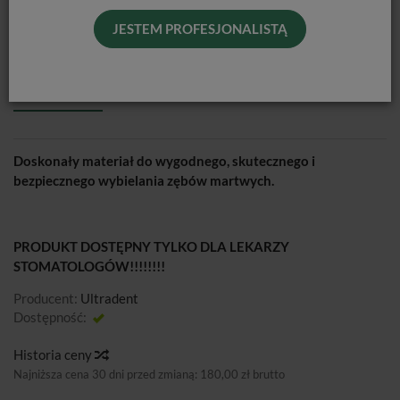
JESTEM PROFESJONALISTĄ
OPALESCENCE ENDO - WYBIELANIE
ZĘBÓW MARTWYCH / 1,2ML
Doskonały materiał do wygodnego, skutecznego i
bezpiecznego wybielania zębów martwych.
PRODUKT DOSTĘPNY TYLKO DLA LEKARZY
STOMATOLOGÓW!!!!!!!!
Producent:
Ultradent
Dostępność:
Jest
Historia ceny
Najniższa cena 30 dni przed zmianą:
180,00 zł brutto