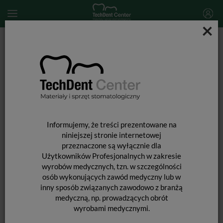
×
Start
MATERIAŁY STOMATOLOGICZNE
MATERIAŁY WYPEŁNIAJĄCE I WIĄŻĄCE
SYSTEMY WIĄŻĄCE
OptiBond Universal 360 / 5ml
Informujemy, że treści prezentowane na
niniejszej stronie internetowej
przeznaczone są wyłącznie dla
Użytkowników Profesjonalnych w zakresie
wyrobów medycznych, tzn. w szczególności
osób wykonujących zawód medyczny lub w
inny sposób związanych zawodowo z branżą
medyczną, np. prowadzących obrót
wyrobami medycznymi.