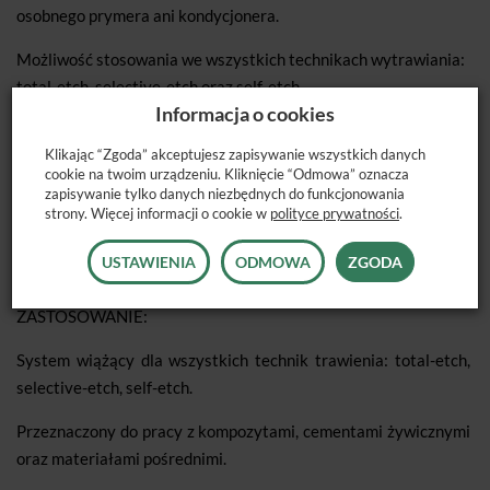
osobnego prymera ani kondycjonera.
Możliwość stosowania we wszystkich technikach wytrawiania:
total-etch, selective-etch oraz self-etch.
Informacja o cookies
Wysoka siła łączenia i trwałość wiązania.
Klikając “Zgoda” akceptujesz zapisywanie wszystkich danych
Minimalizuje nadwrażliwość pozabiegową dzięki głębokiej
cookie na twoim urządzeniu. Kliknięcie “Odmowa” oznacza
zapisywanie tylko danych niezbędnych do funkcjonowania
penetracji środka wiążącego i redukcji mikroszczelin.
strony. Więcej informacji o cookie w
polityce prywatności
.
Nie wymaga przechowywania w lodówce – można trzymać w
USTAWIENIA
ODMOWA
ZGODA
temperaturze pokojowej.
ZASTOSOWANIE:
System wiążący dla wszystkich technik trawienia: total-etch,
selective-etch, self-etch.
Przeznaczony do pracy z kompozytami, cementami żywicznymi
oraz materiałami pośrednimi.