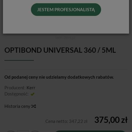
JESTEM PROFESJONALISTĄ
OPTIBOND UNIVERSAL 360 / 5ML
Od podanej ceny nie udzielamy dodatkowych rabatów.
Producent:
Kerr
Dostępność:
Jest
Historia ceny
375,00 zł
Cena netto:
347,22 zł