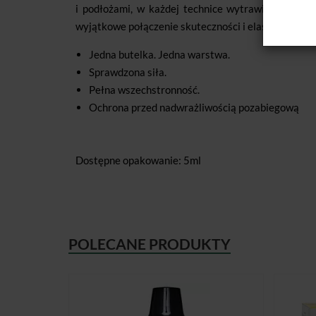
i podłożami, w każdej technice wytrawiania. Nare
wyjątkowe połączenie skuteczności i elastyczności.
Jedna butelka. Jedna warstwa.
Sprawdzona siła.
Pełna wszechstronność.
Ochrona przed nadwrażliwością pozabiegową
Dostępne opakowanie: 5ml
POLECANE PRODUKTY