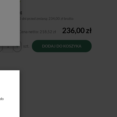
tępność:
Jest
toria ceny
niższa cena 30 dni przed zmianą:
234,00 zł brutto
236,00 zł
Cena netto:
218,52 zł
szt.
DODAJ DO KOSZYKA
 do