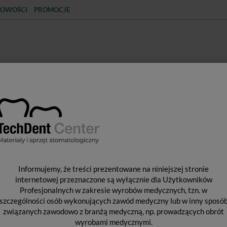
OWOŚCI
PROMOCJE
KCJA
STERYLIZACJA
MATERIAŁY JEDNORAZOWE
SPRZĘT PROTETYCZNY
ŚR
Y WYPEŁNIAJĄCE I WIĄŻĄCE
SYSTEMY WIĄŻĄCE
OptiBond Univ
O
Informujemy, że treści prezentowane na niniejszej stronie
internetowej przeznaczone są wyłącznie dla Użytkowników
Profesjonalnych w zakresie wyrobów medycznych, tzn. w
szczególności osób wykonujących zawód medyczny lub w inny sposó
Od 
związanych zawodowo z branżą medyczną, np. prowadzących obrót
Pro
wyrobami medycznymi.