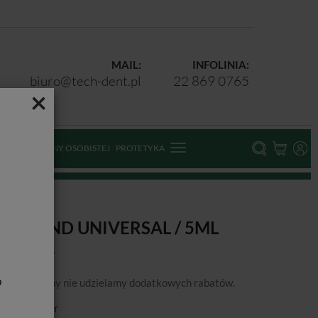
MAIL:
INFOLINIA:
biuro@tech-dent.pl
22 869 0765
×
ODKI OCHRONY OSOBISTEJ
PROTETYKA
ersal / 5ml
PTIBOND UNIVERSAL / 5ML
b
podanej ceny nie udzielamy dodatkowych rabatów.
ducent:
Kerr