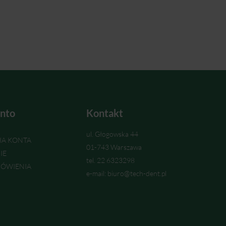
nto
Kontakt
ul. Głogowska 44
IA KONTA
01-743 Warszawa
IE
tel. 22 6323298
ÓWIENIA
e-mail: biuro@tech-dent.pl