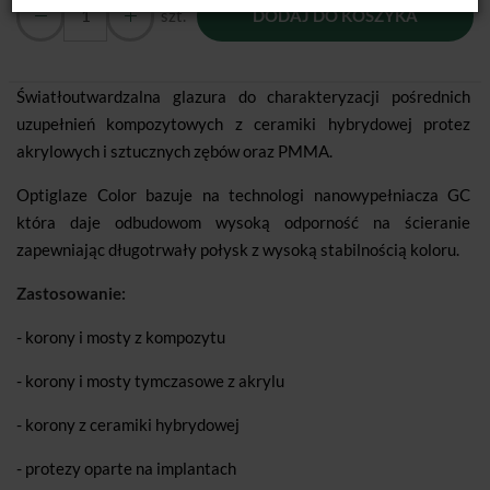
szt.
DODAJ DO KOSZYKA
Światłoutwardzalna glazura do charakteryzacji pośrednich
uzupełnień kompozytowych z ceramiki hybrydowej protez
akrylowych i sztucznych zębów oraz PMMA.
Optiglaze Color bazuje na technologi nanowypełniacza GC
która daje odbudowom wysoką odporność na ścieranie
zapewniając długotrwały połysk z wysoką stabilnością koloru.
Zastosowanie:
- korony i mosty z kompozytu
- korony i mosty tymczasowe z akrylu
- korony z ceramiki hybrydowej
- protezy oparte na implantach