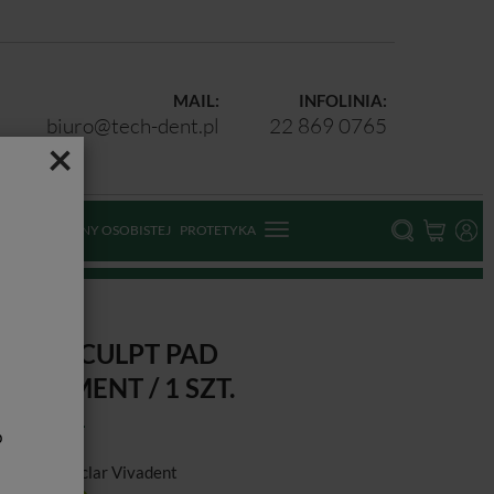
MAIL:
INFOLINIA:
biuro@tech-dent.pl
22 869 0765
×
ODKI OCHRONY OSOBISTEJ
PROTETYKA
PTRASCULPT PAD
NSTRUMENT / 1 SZT.
b
ducent:
Ivoclar Vivadent