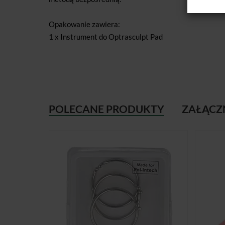
Opakowanie zawiera:
1 x Instrument do Optrasculpt Pad
POLECANE PRODUKTY
ZAŁĄCZ