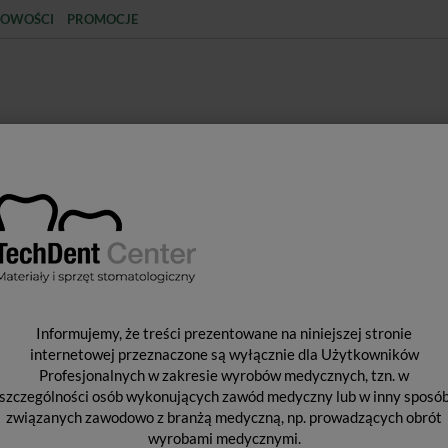
OWOŚCI
PROMOCJE
KCJA
STERYLIZACJA
MATERIAŁY JEDNORAZOWE
SPRZĘT PROTETYCZNY
ŚR
ŁY POMOCNICZE
OptraSculpt Pad Instrument / 1 szt.
O
Informujemy, że treści prezentowane na niniejszej stronie
I
internetowej przeznaczone są wyłącznie dla Użytkowników
Profesjonalnych w zakresie wyrobów medycznych, tzn. w
szczególności osób wykonujących zawód medyczny lub w inny sposó
związanych zawodowo z branżą medyczną, np. prowadzących obrót
Pro
wyrobami medycznymi.