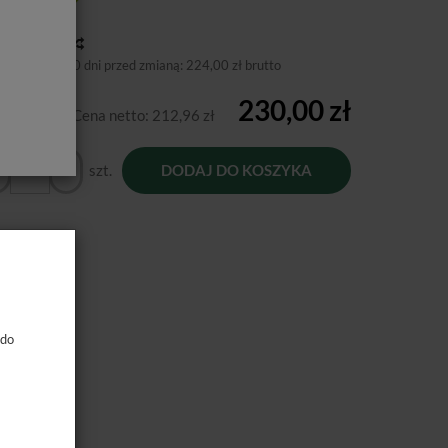
tępność:
Jest
toria ceny
niższa cena 30 dni przed zmianą:
224,00 zł brutto
230,00 zł
Cena netto:
212,96 zł
szt.
DODAJ DO KOSZYKA
 do