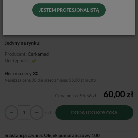
ORANGE GUTTANE / 10 ML
JESTEM PROFESJONALISTĄ
Olejek do rozpuszczania gutaperki
.
Jedyny na rynku!
Producent:
Cerkamed
Dostępność:
Jest
Historia ceny
Najniższa cena 30 dni przed zmianą:
58,00 zł brutto
60,00 zł
Cena netto:
55,56 zł
szt.
DODAJ DO KOSZYKA
Substancja czynna:
Olejek pomarańczowy 100