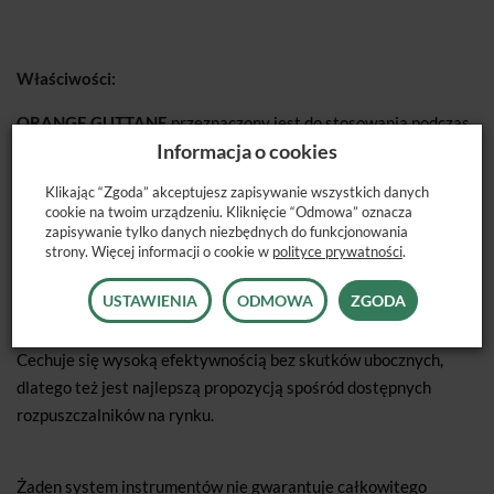
Właściwości:
ORANGE GUTTANE
przeznaczony jest do stosowania podczas
Informacja o cookies
zabiegów ponownego leczenia kanałowego w celu usuwania
gutaperki z kanału korzeniowego.
Klikając “Zgoda” akceptujesz zapisywanie wszystkich danych
.
cookie na twoim urządzeniu. Kliknięcie “Odmowa” oznacza
zapisywanie tylko danych niezbędnych do funkcjonowania
ORANGE GUTTANE
jest nietoksycznym, naturalnym
strony. Więcej informacji o cookie w
polityce prywatności
.
rozpuszczalnikiem. Jest najbardziej biokompatybilnym
USTAWIENIA
ODMOWA
ZGODA
środkiem tego typu. Preparat szybko rozmiękcza gutaperkę,
łatwo się wypłukuje, umożliwiając efektywne oczyszczanie.
Cechuje się wysoką efektywnością bez skutków ubocznych,
dlatego też jest najlepszą propozycją spośród dostępnych
rozpuszczalników na rynku.
.
Żaden system instrumentów nie gwarantuje całkowitego