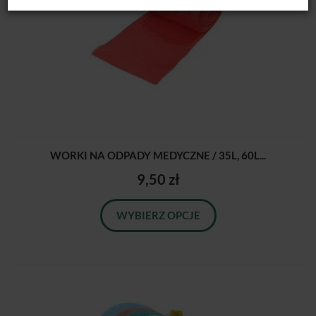
WORKI NA ODPADY MEDYCZNE / 35L, 60L...
9,50 zł
WYBIERZ OPCJE