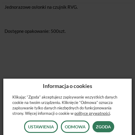
Jednorazowe osłonki na czujnik RVG.
Dostępne opakowanie: 500szt.
Informacja o cookies
POLECANE PRODUKTY
Klikając “Zgoda” akceptujesz zapisywanie wszystkich danych
cookie na twoim urządzeniu. Kliknięcie “Odmowa” oznacza
zapisywanie tylko danych niezbędnych do funkcjonowania
strony. Więcej informacji o cookie w
polityce prywatności
.
USTAWIENIA
ODMOWA
ZGODA