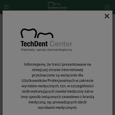
×
Start
MATERIAŁY JEDNORAZOWE
Materiały pomocnicze
Osłona foliowa na czujnik RVG / 500szt.
Informujemy, że treści prezentowane na
niniejszej stronie internetowej
przeznaczone są wyłącznie dla
Użytkowników Profesjonalnych w zakresie
wyrobów medycznych, tzn. w szczególności
osób wykonujących zawód medyczny lub w
inny sposób związanych zawodowo z branżą
medyczną, np. prowadzących obrót
wyrobami medycznymi.