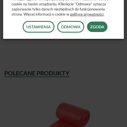
cookie na twoim urządzeniu. Kliknięcie “Odmowa” oznacza
zapisywanie tylko danych niezbędnych do funkcjonowania
strony. Więcej informacji o cookie w
polityce prywatności
.
Dostępne opakowanie: 300szt.
USTAWIENIA
ODMOWA
ZGODA
POLECANE PRODUKTY