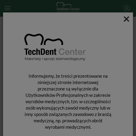
×
Start
MATERIAŁY JEDNORAZOWE
Materiały pomocnicze
Osłona foliowa na ustnik pantomografu (zagryzaka) Nr 1-25 /
300szt.
Informujemy, że treści prezentowane na
niniejszej stronie internetowej
przeznaczone są wyłącznie dla
Użytkowników Profesjonalnych w zakresie
wyrobów medycznych, tzn. w szczególności
osób wykonujących zawód medyczny lub w
inny sposób związanych zawodowo z branżą
medyczną, np. prowadzących obrót
wyrobami medycznymi.