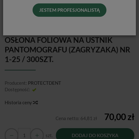
JESTEM PROFESJONALISTĄ
OSŁONA FOLIOWA NA USTNIK
PANTOMOGRAFU (ZAGRYZAKA) NR
1-25 / 300SZT.
Producent:
PROTECTDENT
Dostępność:
Jest
Historia ceny
70,00 zł
Cena netto:
64,81 zł
szt.
DODAJ DO KOSZYKA