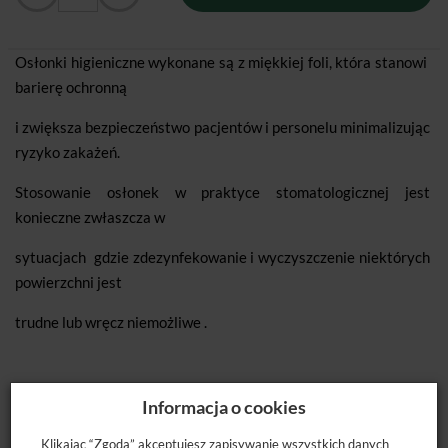
Osłonki higieniczne wykonane są z miękkiej foli, która stanowi
barierę ochronną
i zwiększa bezpieczeństwo pacjentów i personelu minimalizując
ryzyko zakażeń.
Stosowanie osłonek w praktyce stomatologicznej jest
konieczne zwłaszcza w
sytuacjach gdzie zdezynfekowanie i wyczyszczenie niektórych
powierzchni jest
trudne lub wręcz niemożliwe .
Osłonka ustnika pantomografu ( zagryzak)
Nr.1-25
o
Informacja o cookies
wymiarach 25 x 60mm o zaokrąglonych rantach.
Klikając “Zgoda” akceptujesz zapisywanie wszystkich danych