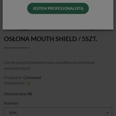
JESTEM PROFESJONALISTĄ
OSŁONA MOUTH SHIELD / 5SZT.
Chroni przed działaniem mało szkodliwych czynników
mechanicznych.
Producent:
Cerkamed
Dostępność:
Jest
Historia ceny
Rozmiar:
S/M