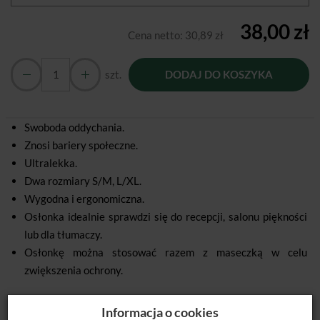
38,00 zł
Cena netto:
30,89 zł
szt.
DODAJ DO KOSZYKA
Swoboda oddychania.
Znosi bariery społeczne.
Ultralekka.
Dwa rozmiary S/M, L/XL.
Wygodna i ergonomiczna.
Osłonka idealnie sprawdzi się do recepcji, salonu piękności
lub dla tłumaczy.
Osłonkę można stosować razem z maseczką w celu
zwiększenia ochrony.
Informacja o cookies