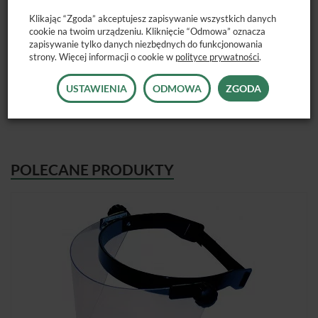
Dostępne opakowanie:
5 szt.
Klikając “Zgoda” akceptujesz zapisywanie wszystkich danych
cookie na twoim urządzeniu. Kliknięcie “Odmowa” oznacza
zapisywanie tylko danych niezbędnych do funkcjonowania
strony. Więcej informacji o cookie w
polityce prywatności
.
USTAWIENIA
ODMOWA
ZGODA
POLECANE PRODUKTY