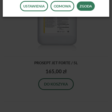
USTAWIENIA
ODMOWA
ZGODA
PROSEPT JET FORTE / 5L
165,00 zł
DO KOSZYKA