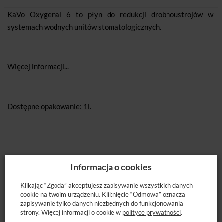
KaVo Oxygenal 6 to płyn do redukcji drobnoustrojów w
systemach wodnych unitów stomatologicznych.
Więcej informacji...
Dostępne opakowanie: 1l.
POLECANE PRODUKTY
Informacja o cookies
Klikając “Zgoda” akceptujesz zapisywanie wszystkich danych
cookie na twoim urządzeniu. Kliknięcie “Odmowa” oznacza
zapisywanie tylko danych niezbędnych do funkcjonowania
strony. Więcej informacji o cookie w
polityce prywatności
.