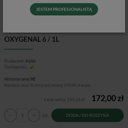
JESTEM PROFESJONALISTĄ
OXYGENAL 6 / 1L
Producent:
KaVo
Dostępność:
Jest
Historia ceny
Najniższa cena 30 dni przed zmianą:
170,00 zł brutto
172,00 zł
Cena netto:
159,26 zł
szt.
DODAJ DO KOSZYKA