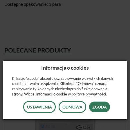
Dostępne opakowanie: 1 para
POLECANE PRODUKTY
Informacja o cookies
Klikając “Zgoda” akceptujesz zapisywanie wszystkich danych
cookie na twoim urządzeniu. Kliknięcie “Odmowa” oznacza
zapisywanie tylko danych niezbędnych do funkcjonowania
strony. Więcej informacji o cookie w
polityce prywatności
.
USTAWIENIA
ODMOWA
ZGODA