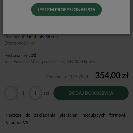
JESTEM PROFESJONALISTĄ
PALODENT V3 / KLESZCZE
Producent:
Dentsply Sirona
Dostępność:
Jest
Historia ceny
Najniższa cena 30 dni przed zmianą:
349,00 zł brutto
354,00 zł
Cena netto:
327,78 zł
szt.
DODAJ DO KOSZYKA
Kleszcze do zakładania pierścieni mocujących formówki
Palodent V3.