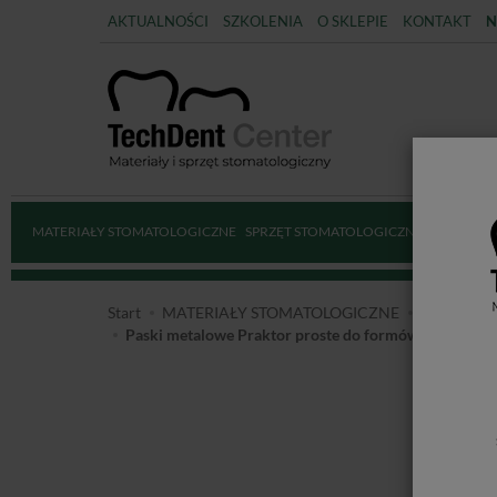
AKTUALNOŚCI
SZKOLENIA
O SKLEPIE
KONTAKT
N
MATERIAŁY STOMATOLOGICZNE
SPRZĘT STOMATOLOGICZNY
DEZYNFE
Start
MATERIAŁY STOMATOLOGICZNE
MATERIA
Paski metalowe Praktor proste do formówki uniwersaln