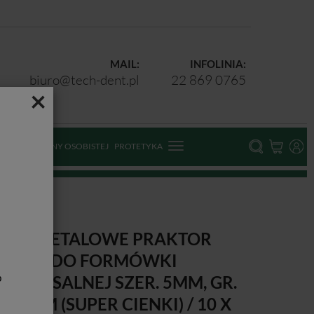
MAIL:
INFOLINIA:
biuro@tech-dent.pl
22 869 0765
×
ODKI OCHRONY OSOBISTEJ
PROTETYKA
ASKI METALOWE PRAKTOR
ROSTE DO FORMÓWKI
b
NIWERSALNEJ SZER. 5MM, GR.
,035MM (SUPER CIENKI) / 10 X