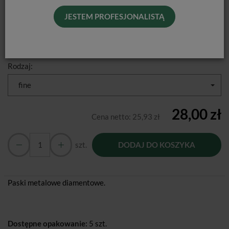
Producent:
Pol-Intech
JESTEM PROFESJONALISTĄ
Dostępność:
Jest
Historia ceny
Rodzaj:
fine
28,00 zł
Cena netto:
25,93 zł
szt.
DODAJ DO KOSZYKA
Paski metalowe diamentowe.
Dostępne opakowanie:
5 szt.