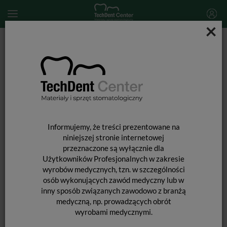
×
Start
MATERIAŁY STOMATOLOGICZNE
MATERIAŁY POMOCNICZE
Paski metalowe jednostronne z nasypem diamentowym i
ząbkowaniem / 5szt.
Informujemy, że treści prezentowane na
niniejszej stronie internetowej
przeznaczone są wyłącznie dla
Użytkowników Profesjonalnych w zakresie
PASKI METALOWE JEDNOSTRONNE
wyrobów medycznych, tzn. w szczególności
osób wykonujących zawód medyczny lub w
Z NASYPEM DIAMENTOWYM I
inny sposób związanych zawodowo z branżą
ZĄBKOWANIEM / 5SZT.
medyczną, np. prowadzących obrót
wyrobami medycznymi.