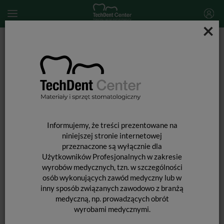
×
Start
MATERIAŁY STOMATOLOGICZNE
AKCESORIA DO POLEROWANIA
Pasta polerska CCS Prophy Paste / opak. 60ml
Informujemy, że treści prezentowane na
niniejszej stronie internetowej
przeznaczone są wyłącznie dla
Użytkowników Profesjonalnych w zakresie
PASTA POLERSKA CCS PROPHY
wyrobów medycznych, tzn. w szczególności
PASTE / OPAK. 60ML
osób wykonujących zawód medyczny lub w
inny sposób związanych zawodowo z branżą
medyczną, np. prowadzących obrót
wyrobami medycznymi.
Prophy Paste CCS