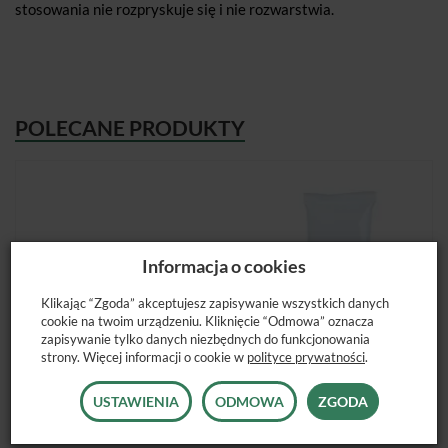
stosowania nie rozpryskuje się i nie rozwarstwia.
POLECANE PRODUKTY
Informacja o cookies
Klikając “Zgoda” akceptujesz zapisywanie wszystkich danych
cookie na twoim urządzeniu. Kliknięcie “Odmowa” oznacza
zapisywanie tylko danych niezbędnych do funkcjonowania
strony. Więcej informacji o cookie w
polityce prywatności
.
USTAWIENIA
ODMOWA
ZGODA