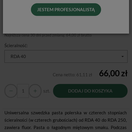
JESTEM PROFESJONALISTĄ
Producent:
Directa
Dostępność:
Jest
Historia ceny
Najniższa cena 30 dni przed zmianą:
64,00 zł brutto
Ścieralność:
RDA 40
66,00 zł
Cena netto:
61,11 zł
szt.
DODAJ DO KOSZYKA
Uniwersalna szwedzka pasta polerska w czterech stopniach
ścieralności (w czterech grubościach) od RDA 40 do RDA 250,
zawiera fluor. Pasta o łagodnym miętowym smaku. Podczas