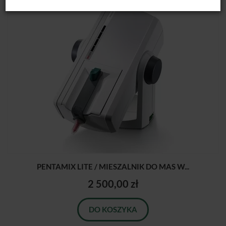
PENTAMIX LITE / MIESZALNIK DO MAS W...
2 500,00 zł
DO KOSZYKA