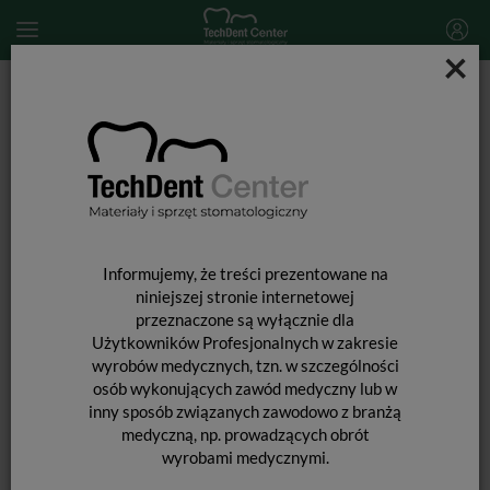
×
Start
MATERIAŁY STOMATOLOGICZNE
MATERIAŁY WYPEŁNIAJĄCE I WIĄŻĄCE
Perma Flo Pink / 1,2 ml
Informujemy, że treści prezentowane na
niniejszej stronie internetowej
przeznaczone są wyłącznie dla
Użytkowników Profesjonalnych w zakresie
wyrobów medycznych, tzn. w szczególności
osób wykonujących zawód medyczny lub w
inny sposób związanych zawodowo z branżą
PERMA FLO PINK / 1,2 ML
medyczną, np. prowadzących obrót
wyrobami medycznymi.