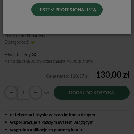
JESTEM PROFESJONALISTĄ
Różowy płynny kompozyt
Producent:
Ultradent
Dostępność:
Jest
Historia ceny
Najniższa cena 30 dni przed zmianą:
96,00 zł brutto
130,00 zł
Cena netto:
120,37 zł
szt.
DODAJ DO KOSZYKA
estetyczna i błyskawiczna imitacja dziąsła
współpracuje z każdym system wiążącym
wygodna aplikacja za pomocą kaniuli