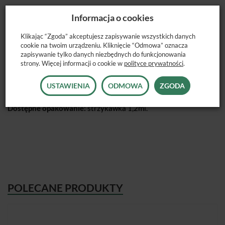
Płynny kompozyt w kolorze różowym. W przypadku recesji
Informacja o cookies
dziąsła (ubytki klasy V) umożliwia stworzenie imitacji tkanek
miękkich. Pozwala uniknąć widoku nieestetycznych długich
Klikając “Zgoda” akceptujesz zapisywanie wszystkich danych
cookie na twoim urządzeniu. Kliknięcie “Odmowa” oznacza
koron klinicznych zębów.
zapisywanie tylko danych niezbędnych do funkcjonowania
strony. Więcej informacji o cookie w
polityce prywatności
.
USTAWIENIA
ODMOWA
ZGODA
Dostępne opakowanie:
strzykawka 1,2ml.
POLECANE PRODUKTY