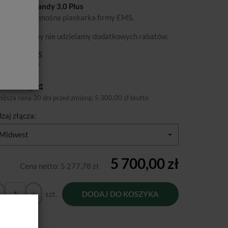
®
R-FLOW
Handy 3.0 Plus
nowsza przenośna piaskarka firmy EMS.
podanej ceny nie udzielamy dodatkowych rabatów.
ducent:
EMS
tępność:
Jest
toria ceny
niższa cena 30 dni przed zmianą:
5 300,00 zł brutto
zaj złącza:
Midwest
5 700,00 zł
Cena netto:
5 277,78 zł
szt.
DODAJ DO KOSZYKA