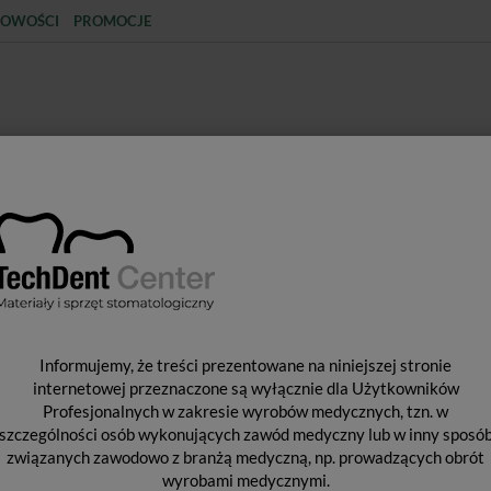
OWOŚCI
PROMOCJE
KCJA
STERYLIZACJA
MATERIAŁY JEDNORAZOWE
SPRZĘT PROTETYCZNY
ŚR
atologiczne
Piaskarka stomatologiczna EMS Air-Flow Handy 3.0 Plus
P
Informujemy, że treści prezentowane na niniejszej stronie
S
internetowej przeznaczone są wyłącznie dla Użytkowników
Profesjonalnych w zakresie wyrobów medycznych, tzn. w
F
szczególności osób wykonujących zawód medyczny lub w inny sposó
związanych zawodowo z branżą medyczną, np. prowadzących obrót
wyrobami medycznymi.