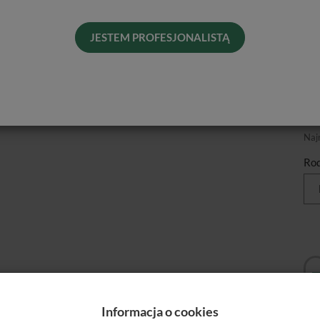
AI
Naj
JESTEM PROFESJONALISTĄ
Od 
Pro
Dos
His
Naj
Rod
Informacja o cookies