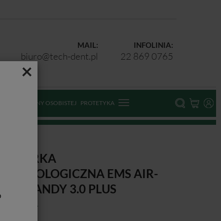
MAIL:
INFOLINIA:
biuro@tech-dent.pl
22 869 0765
×
ODKI OCHRONY OSOBISTEJ
PROTETYKA
IASKARKA
TOMATOLOGICZNA EMS AIR-
LOW HANDY 3.0 PLUS
b