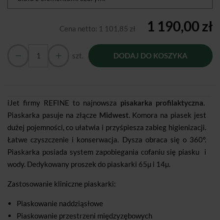
1 190,00 zł
Cena netto:
1 101,85 zł
szt.
DODAJ DO KOSZYKA
iJet firmy REFINE to najnowsza
pisakarka profilaktyczna
.
Piaskarka pasuje na złącze
Midwest
. Komora na piasek jest
dużej pojemności, co ułatwia i przyśpiesza zabieg higienizacji.
Łatwe czyszczenie i konserwacja. Dysza obraca się o 360°.
Piaskarka posiada system zapobiegania cofaniu się piasku i
wody. Dedykowany proszek do piaskarki 65µ i 14µ.
Zastosowanie kliniczne piaskarki:
Piaskowanie naddziąsłowe
Piaskowanie przestrzeni międzyzębowych