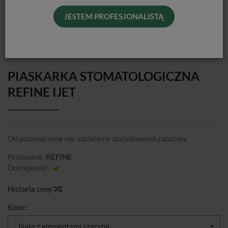
JESTEM PROFESJONALISTĄ
PIASKARKA STOMATOLOGICZNA
REFINE IJET
Od podanej ceny nie udzielamy dodatkowych rabatów.
Producent:
REFINE
Dostępność:
Jest
Historia ceny
Kolor:
biała z elementami szarymi